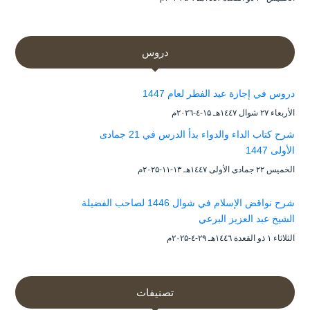
دروس
دروس في إجازة عيد الفطر لعام 1447
الأربعاء ۲۷ شوال ۱٤٤۷هـ ۱۵-٤-۲۰۲٦م
شرح كتاب الداء والدواء بدأ الدرس في 21 جمادى
الأولى 1447
الخميس ۲۲ جمادى الأولى ۱٤٤۷هـ ۱۳-۱۱-۲۰۲۵م
شرح نواقض الإسلام في شوال 1446 لصاحب الفضيلة
الشيخ عبد العزيز البرعي
الثلاثاء ۱ ذو القعدة ۱٤٤٦هـ ۲۹-٤-۲۰۲۵م
تصنيفات