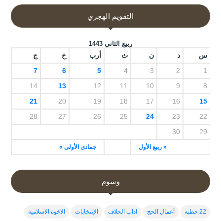
التقويم الهجري
ربيع الثاني 1443
س
د
ن
ث
أرب
خ
ج
7
6
5
4
3
2
1
14
13
12
11
10
9
8
21
20
19
18
17
16
15
28
27
26
25
24
23
22
30
29
« ربيع الأول
جمادى الأولى »
وسوم
22 خطبة
أعمال الحج
اداب الخلاف
الإنتخابات
الاخوة الاسلامية