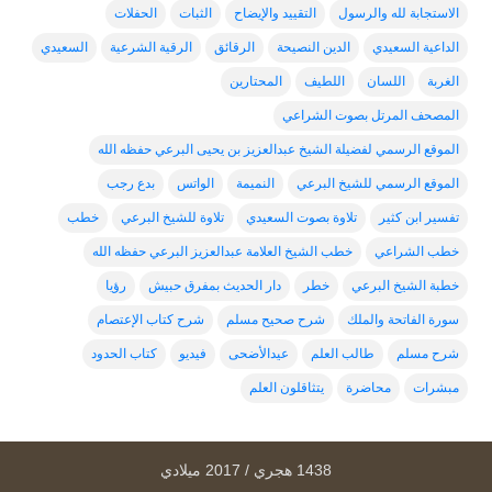
الاستجابة لله والرسول
التقييد والإيضاح
الثبات
الحفلات
الداعية السعيدي
الدين النصيحة
الرقائق
الرقية الشرعية
السعيدي
الغربة
اللسان
اللطيف
المحتارين
المصحف المرتل بصوت الشراعي
الموقع الرسمي لفضيلة الشيخ عبدالعزيز بن يحيى البرعي حفظه الله
الموقع الرسمي للشيخ البرعي
النميمة
الواتس
بدع رجب
تفسير ابن كثير
تلاوة بصوت السعيدي
تلاوة للشيخ البرعي
خطب
خطب الشراعي
خطب الشيخ العلامة عبدالعزيز البرعي حفظه الله
خطبة الشيخ البرعي
خطر
دار الحديث بمفرق حبيش
رؤيا
سورة الفاتحة والملك
شرح صحيح مسلم
شرح كتاب الإعتصام
شرح مسلم
طالب العلم
عيدالأضحى
فيديو
كتاب الحدود
مبشرات
محاضرة
يتثاقلون العلم
1438 هجري / 2017 ميلادي