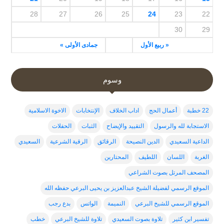
28
27
26
25
24
23
22
30
29
« ربيع الأول
جمادى الأولى »
وسوم
22 خطبة
أعمال الحج
اداب الخلاف
الإنتخابات
الاخوة الاسلامية
الاستجابة لله والرسول
التقييد والإيضاح
الثبات
الحفلات
الداعية السعيدي
الدين النصيحة
الرقائق
الرقية الشرعية
السعيدي
الغربة
اللسان
اللطيف
المحتارين
المصحف المرتل بصوت الشراعي
الموقع الرسمي لفضيلة الشيخ عبدالعزيز بن يحيى البرعي حفظه الله
الموقع الرسمي للشيخ البرعي
النميمة
الواتس
بدع رجب
تفسير ابن كثير
تلاوة بصوت السعيدي
تلاوة للشيخ البرعي
خطب