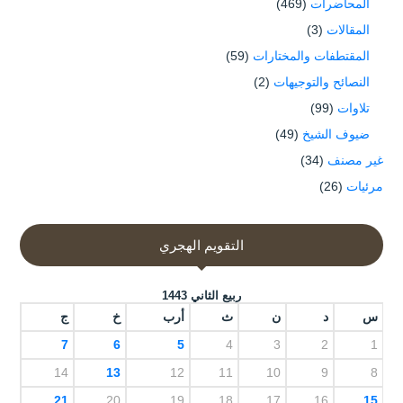
المحاضرات
(469)
المقالات
(3)
المقتطفات والمختارات
(59)
النصائح والتوجيهات
(2)
تلاوات
(99)
ضيوف الشيخ
(49)
غير مصنف
(34)
مرئيات
(26)
التقويم الهجري
ربيع الثاني 1443
س
د
ن
ث
أرب
خ
ج
7
6
5
4
3
2
1
14
13
12
11
10
9
8
21
20
19
18
17
16
15