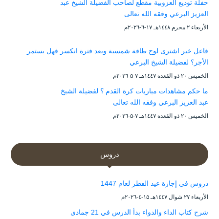
حفلة توديع العزوبية مقطع لصاحب الفضيلة الشيخ عبد
العزيز البرعي وفقه الله تعالى
الأربعاء ۲ محرم ۱٤٤۸هـ ۱۷-٦-۲۰۲٦م
فاعل خير اشترى لوح طاقة شمسية وبعد فترة انكسر فهل يستمر
الأجر؟ لفضيلة الشيخ البرعي
الخميس ۲۰ ذو القعدة ۱٤٤۷هـ ۷-۵-۲۰۲٦م
ما حكم مشاهدات مباريات كرة القدم ؟ لفضيلة الشيخ
عبد العزيز البرعي وفقه الله تعالى
الخميس ۲۰ ذو القعدة ۱٤٤۷هـ ۷-۵-۲۰۲٦م
دروس
دروس في إجازة عيد الفطر لعام 1447
الأربعاء ۲۷ شوال ۱٤٤۷هـ ۱۵-٤-۲۰۲٦م
شرح كتاب الداء والدواء بدأ الدرس في 21 جمادى