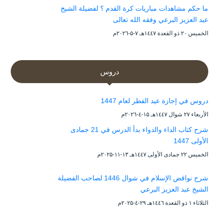
ما حكم مشاهدات مباريات كرة القدم ؟ لفضيلة الشيخ
عبد العزيز البرعي وفقه الله تعالى
الخميس ۲۰ ذو القعدة ۱٤٤۷هـ ۷-۵-۲۰۲٦م
دروس
دروس في إجازة عيد الفطر لعام 1447
الأربعاء ۲۷ شوال ۱٤٤۷هـ ۱۵-٤-۲۰۲٦م
شرح كتاب الداء والدواء بدأ الدرس في 21 جمادى
الأولى 1447
الخميس ۲۲ جمادى الأولى ۱٤٤۷هـ ۱۳-۱۱-۲۰۲۵م
شرح نواقض الإسلام في شوال 1446 لصاحب الفضيلة
الشيخ عبد العزيز البرعي
الثلاثاء ۱ ذو القعدة ۱٤٤٦هـ ۲۹-٤-۲۰۲۵م