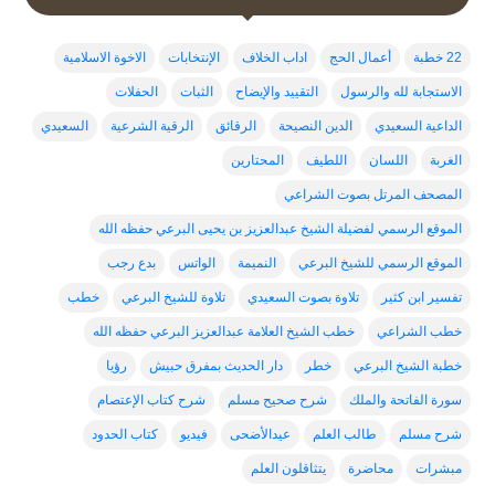
22 خطبة
أعمال الحج
اداب الخلاف
الإنتخابات
الاخوة الاسلامية
الاستجابة لله والرسول
التقييد والإيضاح
الثبات
الحفلات
الداعية السعيدي
الدين النصيحة
الرقائق
الرقية الشرعية
السعيدي
الغربة
اللسان
اللطيف
المحتارين
المصحف المرتل بصوت الشراعي
الموقع الرسمي لفضيلة الشيخ عبدالعزيز بن يحيى البرعي حفظه الله
الموقع الرسمي للشيخ البرعي
النميمة
الواتس
بدع رجب
تفسير ابن كثير
تلاوة بصوت السعيدي
تلاوة للشيخ البرعي
خطب
خطب الشراعي
خطب الشيخ العلامة عبدالعزيز البرعي حفظه الله
خطبة الشيخ البرعي
خطر
دار الحديث بمفرق حبيش
رؤيا
سورة الفاتحة والملك
شرح صحيح مسلم
شرح كتاب الإعتصام
شرح مسلم
طالب العلم
عيدالأضحى
فيديو
كتاب الحدود
مبشرات
محاضرة
يتثاقلون العلم