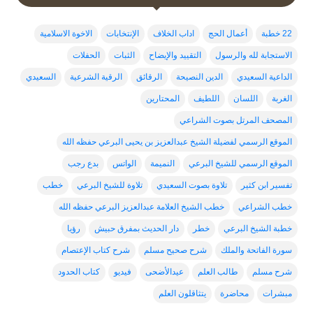
22 خطبة
أعمال الحج
اداب الخلاف
الإنتخابات
الاخوة الاسلامية
الاستجابة لله والرسول
التقييد والإيضاح
الثبات
الحفلات
الداعية السعيدي
الدين النصيحة
الرقائق
الرقية الشرعية
السعيدي
الغربة
اللسان
اللطيف
المحتارين
المصحف المرتل بصوت الشراعي
الموقع الرسمي لفضيلة الشيخ عبدالعزيز بن يحيى البرعي حفظه الله
الموقع الرسمي للشيخ البرعي
النميمة
الواتس
بدع رجب
تفسير ابن كثير
تلاوة بصوت السعيدي
تلاوة للشيخ البرعي
خطب
خطب الشراعي
خطب الشيخ العلامة عبدالعزيز البرعي حفظه الله
خطبة الشيخ البرعي
خطر
دار الحديث بمفرق حبيش
رؤيا
سورة الفاتحة والملك
شرح صحيح مسلم
شرح كتاب الإعتصام
شرح مسلم
طالب العلم
عيدالأضحى
فيديو
كتاب الحدود
مبشرات
محاضرة
يتثاقلون العلم