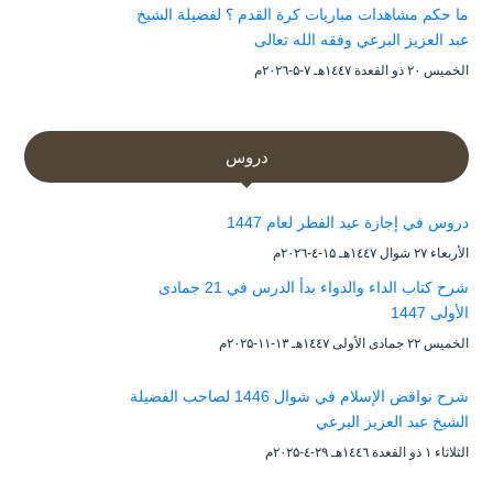
ما حكم مشاهدات مباريات كرة القدم ؟ لفضيلة الشيخ
عبد العزيز البرعي وفقه الله تعالى
الخميس ۲۰ ذو القعدة ۱٤٤۷هـ ۷-۵-۲۰۲٦م
دروس
دروس في إجازة عيد الفطر لعام 1447
الأربعاء ۲۷ شوال ۱٤٤۷هـ ۱۵-٤-۲۰۲٦م
شرح كتاب الداء والدواء بدأ الدرس في 21 جمادى
الأولى 1447
الخميس ۲۲ جمادى الأولى ۱٤٤۷هـ ۱۳-۱۱-۲۰۲۵م
شرح نواقض الإسلام في شوال 1446 لصاحب الفضيلة
الشيخ عبد العزيز البرعي
الثلاثاء ۱ ذو القعدة ۱٤٤٦هـ ۲۹-٤-۲۰۲۵م