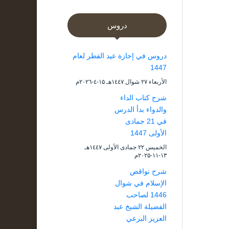
دروس
دروس في إجازة عيد الفطر لعام
1447
الأربعاء ۲۷ شوال ۱٤٤۷هـ ۱۵-٤-۲۰۲٦م
شرح كتاب الداء
والدواء بدأ الدرس
في 21 جمادى
الأولى 1447
الخميس ۲۲ جمادى الأولى ۱٤٤۷هـ
۱۳-۱۱-۲۰۲۵م
شرح نواقض
الإسلام في شوال
1446 لصاحب
الفضيلة الشيخ عبد
العزيز البرعي