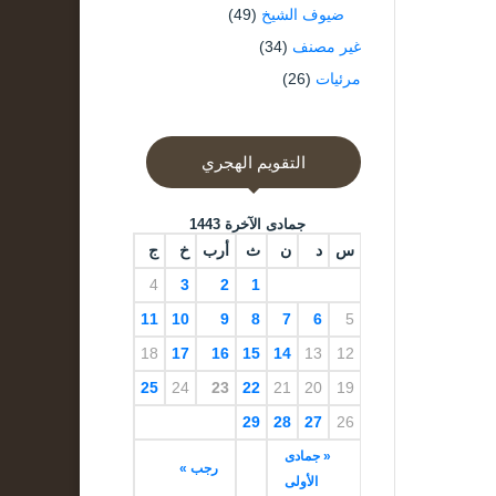
ضيوف الشيخ
(49)
غير مصنف
(34)
مرئيات
(26)
التقويم الهجري
جمادى الآخرة 1443
س
د
ن
ث
أرب
خ
ج
4
3
2
1
11
10
9
8
7
6
5
18
17
16
15
14
13
12
25
24
23
22
21
20
19
29
28
27
26
« جمادى
رجب »
الأولى