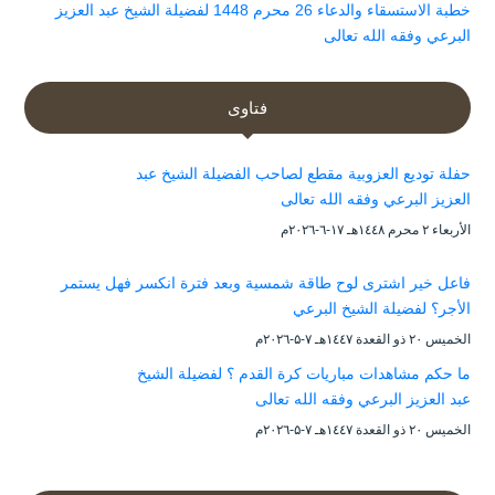
خطبة الاستسقاء والدعاء 26 محرم 1448 لفضيلة الشيخ عبد العزيز
البرعي وفقه الله تعالى
فتاوى
حفلة توديع العزوبية مقطع لصاحب الفضيلة الشيخ عبد
العزيز البرعي وفقه الله تعالى
الأربعاء ۲ محرم ۱٤٤۸هـ ۱۷-٦-۲۰۲٦م
فاعل خير اشترى لوح طاقة شمسية وبعد فترة انكسر فهل يستمر
الأجر؟ لفضيلة الشيخ البرعي
الخميس ۲۰ ذو القعدة ۱٤٤۷هـ ۷-۵-۲۰۲٦م
ما حكم مشاهدات مباريات كرة القدم ؟ لفضيلة الشيخ
عبد العزيز البرعي وفقه الله تعالى
الخميس ۲۰ ذو القعدة ۱٤٤۷هـ ۷-۵-۲۰۲٦م