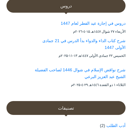
دروس
دروس في إجازة عيد الفطر لعام 1447
الأربعاء ۲۷ شوال ۱٤٤۷هـ ۱۵-٤-۲۰۲٦م
شرح كتاب الداء والدواء بدأ الدرس في 21 جمادى
الأولى 1447
الخميس ۲۲ جمادى الأولى ۱٤٤۷هـ ۱۳-۱۱-۲۰۲۵م
شرح نواقض الإسلام في شوال 1446 لصاحب الفضيلة
الشيخ عبد العزيز البرعي
الثلاثاء ۱ ذو القعدة ۱٤٤٦هـ ۲۹-٤-۲۰۲۵م
تصنيفات
أدب الطلب
(2)