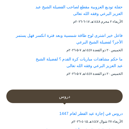
حفلة توديع العزوبية مقطع لصاحب الفضيلة الشيخ عبد
العزيز البرعي وفقه الله تعالى
الأربعاء ۲ محرم ۱٤٤۸هـ ۱۷-٦-۲۰۲٦م
فاعل خير اشترى لوح طاقة شمسية وبعد فترة انكسر فهل يستمر
الأجر؟ لفضيلة الشيخ البرعي
الخميس ۲۰ ذو القعدة ۱٤٤۷هـ ۷-۵-۲۰۲٦م
ما حكم مشاهدات مباريات كرة القدم ؟ لفضيلة الشيخ
عبد العزيز البرعي وفقه الله تعالى
الخميس ۲۰ ذو القعدة ۱٤٤۷هـ ۷-۵-۲۰۲٦م
دروس
دروس في إجازة عيد الفطر لعام 1447
الأربعاء ۲۷ شوال ۱٤٤۷هـ ۱۵-٤-۲۰۲٦م