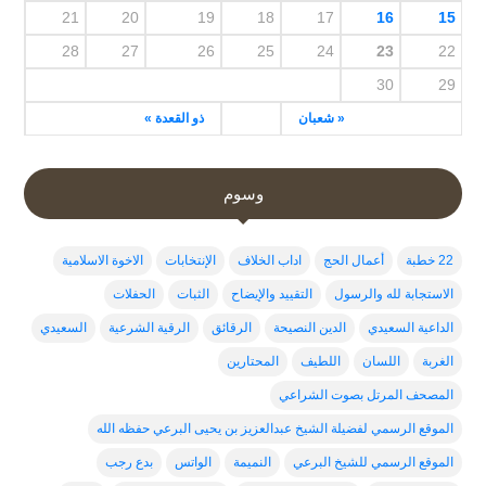
21
20
19
18
17
16
15
28
27
26
25
24
23
22
30
29
« شعبان
ذو القعدة »
وسوم
22 خطبة
أعمال الحج
اداب الخلاف
الإنتخابات
الاخوة الاسلامية
الاستجابة لله والرسول
التقييد والإيضاح
الثبات
الحفلات
الداعية السعيدي
الدين النصيحة
الرقائق
الرقية الشرعية
السعيدي
الغربة
اللسان
اللطيف
المحتارين
المصحف المرتل بصوت الشراعي
الموقع الرسمي لفضيلة الشيخ عبدالعزيز بن يحيى البرعي حفظه الله
الموقع الرسمي للشيخ البرعي
النميمة
الواتس
بدع رجب