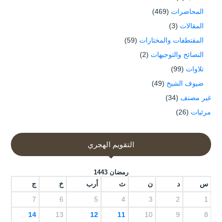
المحاضرات
(469)
المقالات
(3)
المقتطفات والمختارات
(59)
النصائح والتوجيهات
(2)
تلاوات
(99)
ضيوف الشيخ
(49)
غير مصنف
(34)
مرئيات
(26)
التقويم الهجري
رمضان 1443
س
د
ن
ث
أرب
خ
ج
7
6
5
4
3
2
1
14
13
12
11
10
9
8