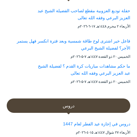
حفلة توديع العزوبية مقطع لصاحب الفضيلة الشيخ عبد
العزيز البرعي وفقه الله تعالى
الأربعاء ۲ محرم ۱٤٤۸هـ ۱۷-٦-۲۰۲٦م
فاعل خير اشترى لوح طاقة شمسية وبعد فترة انكسر فهل يستمر
الأجر؟ لفضيلة الشيخ البرعي
الخميس ۲۰ ذو القعدة ۱٤٤۷هـ ۷-۵-۲۰۲٦م
ما حكم مشاهدات مباريات كرة القدم ؟ لفضيلة الشيخ
عبد العزيز البرعي وفقه الله تعالى
الخميس ۲۰ ذو القعدة ۱٤٤۷هـ ۷-۵-۲۰۲٦م
دروس
دروس في إجازة عيد الفطر لعام 1447
الأربعاء ۲۷ شوال ۱٤٤۷هـ ۱۵-٤-۲۰۲٦م