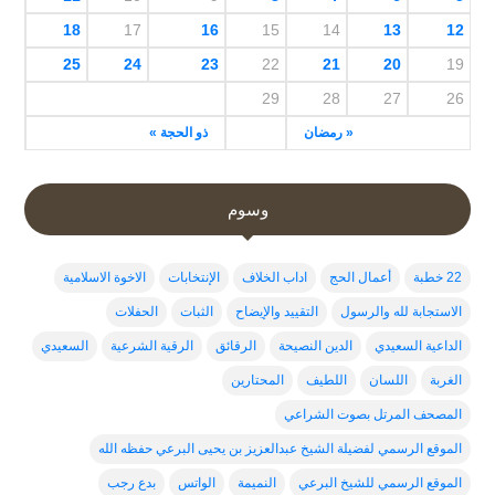
18
17
16
15
14
13
12
25
24
23
22
21
20
19
29
28
27
26
« رمضان
ذو الحجة »
وسوم
22 خطبة
أعمال الحج
اداب الخلاف
الإنتخابات
الاخوة الاسلامية
الاستجابة لله والرسول
التقييد والإيضاح
الثبات
الحفلات
الداعية السعيدي
الدين النصيحة
الرقائق
الرقية الشرعية
السعيدي
الغربة
اللسان
اللطيف
المحتارين
المصحف المرتل بصوت الشراعي
الموقع الرسمي لفضيلة الشيخ عبدالعزيز بن يحيى البرعي حفظه الله
الموقع الرسمي للشيخ البرعي
النميمة
الواتس
بدع رجب