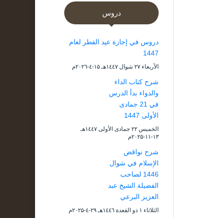
دروس
دروس في إجازة عيد الفطر لعام
1447
الأربعاء ۲۷ شوال ۱٤٤۷هـ ۱۵-٤-۲۰۲٦م
شرح كتاب الداء
والدواء بدأ الدرس
في 21 جمادى
الأولى 1447
الخميس ۲۲ جمادى الأولى ۱٤٤۷هـ
۱۳-۱۱-۲۰۲۵م
شرح نواقض
الإسلام في شوال
1446 لصاحب
الفضيلة الشيخ عبد
العزيز البرعي
الثلاثاء ۱ ذو القعدة ۱٤٤٦هـ ۲۹-٤-۲۰۲۵م