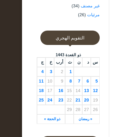
غير مصنف
(34)
مرئيات
(26)
التقويم الهجري
ذو القعدة 1443
س
د
ن
ث
أرب
خ
ج
4
3
2
1
11
10
9
8
7
6
5
18
17
16
15
14
13
12
25
24
23
22
21
20
19
29
28
27
26
« رمضان
ذو الحجة »