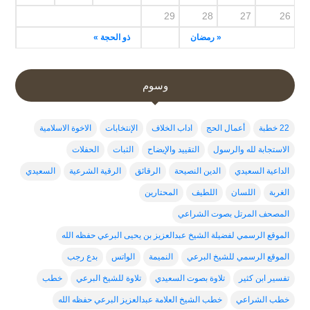
29
28
27
26
« رمضان
ذو الحجة »
وسوم
22 خطبة
أعمال الحج
اداب الخلاف
الإنتخابات
الاخوة الاسلامية
الاستجابة لله والرسول
التقييد والإيضاح
الثبات
الحفلات
الداعية السعيدي
الدين النصيحة
الرقائق
الرقية الشرعية
السعيدي
الغربة
اللسان
اللطيف
المحتارين
المصحف المرتل بصوت الشراعي
الموقع الرسمي لفضيلة الشيخ عبدالعزيز بن يحيى البرعي حفظه الله
الموقع الرسمي للشيخ البرعي
النميمة
الواتس
بدع رجب
تفسير ابن كثير
تلاوة بصوت السعيدي
تلاوة للشيخ البرعي
خطب
خطب الشراعي
خطب الشيخ العلامة عبدالعزيز البرعي حفظه الله