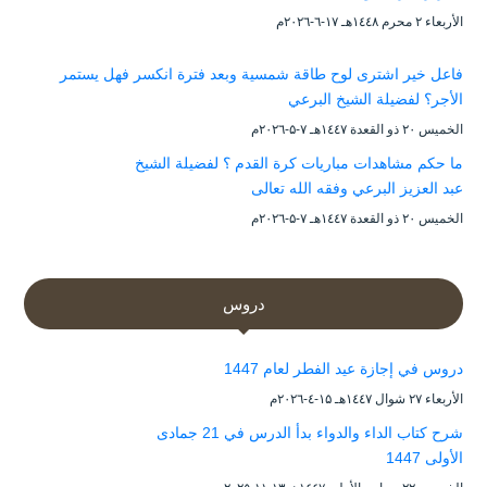
الأربعاء ۲ محرم ۱٤٤۸هـ ۱۷-٦-۲۰۲٦م
فاعل خير اشترى لوح طاقة شمسية وبعد فترة انكسر فهل يستمر
الأجر؟ لفضيلة الشيخ البرعي
الخميس ۲۰ ذو القعدة ۱٤٤۷هـ ۷-۵-۲۰۲٦م
ما حكم مشاهدات مباريات كرة القدم ؟ لفضيلة الشيخ
عبد العزيز البرعي وفقه الله تعالى
الخميس ۲۰ ذو القعدة ۱٤٤۷هـ ۷-۵-۲۰۲٦م
دروس
دروس في إجازة عيد الفطر لعام 1447
الأربعاء ۲۷ شوال ۱٤٤۷هـ ۱۵-٤-۲۰۲٦م
شرح كتاب الداء والدواء بدأ الدرس في 21 جمادى
الأولى 1447