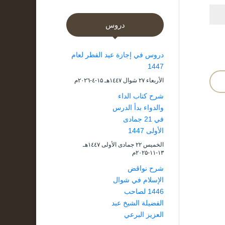
دروس
دروس في إجازة عيد الفطر لعام
1447
الأربعاء ۲۷ شوال ۱٤٤۷هـ ۱۵-٤-۲۰۲٦م
شرح كتاب الداء
والدواء بدأ الدرس
في 21 جمادى
الأولى 1447
الخميس ۲۲ جمادى الأولى ۱٤٤۷هـ
۱۳-۱۱-۲۰۲۵م
شرح نواقض
الإسلام في شوال
1446 لصاحب
الفضيلة الشيخ عبد
العزيز البرعي