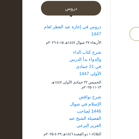
دروس
دروس في إجازة عيد الفطر لعام
1447
الأربعاء ۲۷ شوال ۱٤٤۷هـ ۱۵-٤-۲۰۲٦م
شرح كتاب الداء
والدواء بدأ الدرس
في 21 جمادى
الأولى 1447
الخميس ۲۲ جمادى الأولى ۱٤٤۷هـ
۱۳-۱۱-۲۰۲۵م
شرح نواقض
الإسلام في شوال
1446 لصاحب
الفضيلة الشيخ عبد
العزيز البرعي
الثلاثاء ۱ ذو القعدة ۱٤٤٦هـ ۲۹-٤-۲۰۲۵م