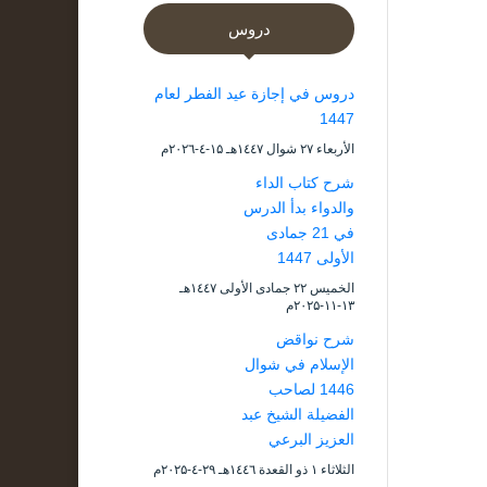
دروس
دروس في إجازة عيد الفطر لعام
1447
الأربعاء ۲۷ شوال ۱٤٤۷هـ ۱۵-٤-۲۰۲٦م
شرح كتاب الداء
والدواء بدأ الدرس
في 21 جمادى
الأولى 1447
الخميس ۲۲ جمادى الأولى ۱٤٤۷هـ
۱۳-۱۱-۲۰۲۵م
شرح نواقض
الإسلام في شوال
1446 لصاحب
الفضيلة الشيخ عبد
العزيز البرعي
الثلاثاء ۱ ذو القعدة ۱٤٤٦هـ ۲۹-٤-۲۰۲۵م