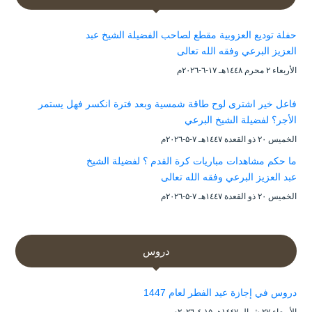
حفلة توديع العزوبية مقطع لصاحب الفضيلة الشيخ عبد
العزيز البرعي وفقه الله تعالى
الأربعاء ۲ محرم ۱٤٤۸هـ ۱۷-٦-۲۰۲٦م
فاعل خير اشترى لوح طاقة شمسية وبعد فترة انكسر فهل يستمر
الأجر؟ لفضيلة الشيخ البرعي
الخميس ۲۰ ذو القعدة ۱٤٤۷هـ ۷-۵-۲۰۲٦م
ما حكم مشاهدات مباريات كرة القدم ؟ لفضيلة الشيخ
عبد العزيز البرعي وفقه الله تعالى
الخميس ۲۰ ذو القعدة ۱٤٤۷هـ ۷-۵-۲۰۲٦م
دروس
دروس في إجازة عيد الفطر لعام 1447
الأربعاء ۲۷ شوال ۱٤٤۷هـ ۱۵-٤-۲۰۲٦م