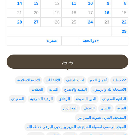
14
13
12
11
10
9
8
21
20
19
18
17
16
15
28
27
26
25
24
23
22
29
« ذو الحجة
صفر »
وسوم
22 خطبة
أعمال الحج
اداب الخلاف
الإنتخابات
الاخوة الاسلامية
الاستجابة لله والرسول
التقييد والإيضاح
الثبات
الحفلات
الداعية السعيدي
الدين النصيحة
الرقائق
الرقية الشرعية
السعيدي
الغربة
اللسان
اللطيف
المحتارين
المصحف المرتل بصوت الشراعي
الموقع الرسمي لفضيلة الشيخ عبدالعزيز بن يحيى البرعي حفظه الله