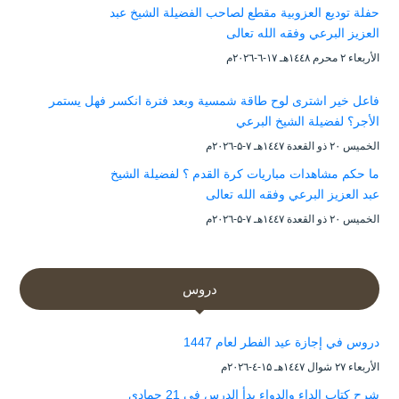
حفلة توديع العزوبية مقطع لصاحب الفضيلة الشيخ عبد
العزيز البرعي وفقه الله تعالى
الأربعاء ۲ محرم ۱٤٤۸هـ ۱۷-٦-۲۰۲٦م
فاعل خير اشترى لوح طاقة شمسية وبعد فترة انكسر فهل يستمر
الأجر؟ لفضيلة الشيخ البرعي
الخميس ۲۰ ذو القعدة ۱٤٤۷هـ ۷-۵-۲۰۲٦م
ما حكم مشاهدات مباريات كرة القدم ؟ لفضيلة الشيخ
عبد العزيز البرعي وفقه الله تعالى
الخميس ۲۰ ذو القعدة ۱٤٤۷هـ ۷-۵-۲۰۲٦م
دروس
دروس في إجازة عيد الفطر لعام 1447
الأربعاء ۲۷ شوال ۱٤٤۷هـ ۱۵-٤-۲۰۲٦م
شرح كتاب الداء والدواء بدأ الدرس في 21 جمادى