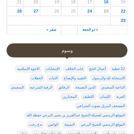
21
20
19
18
17
16
15
28
27
26
25
24
23
22
29
« ذو الحجة
صفر »
وسوم
22 خطبة
أعمال الحج
اداب الخلاف
الإنتخابات
الاخوة الاسلامية
الاستجابة لله والرسول
التقييد والإيضاح
الثبات
الحفلات
الداعية السعيدي
الدين النصيحة
الرقائق
الرقية الشرعية
السعيدي
الغربة
اللسان
اللطيف
المحتارين
المصحف المرتل بصوت الشراعي
الموقع الرسمي لفضيلة الشيخ عبدالعزيز بن يحيى البرعي حفظه الله
الموقع الرسمي للشيخ البرعي
النميمة
الواتس
بدع رجب
تفسير ابن كثير
تلاوة بصوت السعيدي
تلاوة للشيخ البرعي
خطب