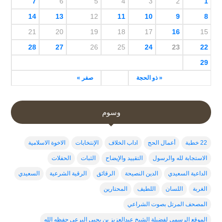
7
6
5
4
3
2
1
14
13
12
11
10
9
8
21
20
19
18
17
16
15
28
27
26
25
24
23
22
29
« ذو الحجة
صفر »
وسوم
22 خطبة
أعمال الحج
اداب الخلاف
الإنتخابات
الاخوة الاسلامية
الاستجابة لله والرسول
التقييد والإيضاح
الثبات
الحفلات
الداعية السعيدي
الدين النصيحة
الرقائق
الرقية الشرعية
السعيدي
الغربة
اللسان
اللطيف
المحتارين
المصحف المرتل بصوت الشراعي
الموقع الرسمي لفضيلة الشيخ عبدالعزيز بن يحيى البرعي حفظه الله