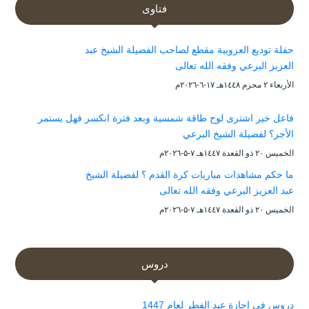
فتاوى
حفلة توديع العزوبية مقطع لصاحب الفضيلة الشيخ عبد
العزيز البرعي وفقه الله تعالى
الأربعاء ۲ محرم ۱٤٤۸هـ ۱۷-٦-۲۰۲٦م
فاعل خير اشترى لوح طاقة شمسية وبعد فترة انكسر فهل يستمر
الأجر؟ لفضيلة الشيخ البرعي
الخميس ۲۰ ذو القعدة ۱٤٤۷هـ ۷-۵-۲۰۲٦م
ما حكم مشاهدات مباريات كرة القدم ؟ لفضيلة الشيخ
عبد العزيز البرعي وفقه الله تعالى
الخميس ۲۰ ذو القعدة ۱٤٤۷هـ ۷-۵-۲۰۲٦م
دروس
دروس في إجازة عيد الفطر لعام 1447