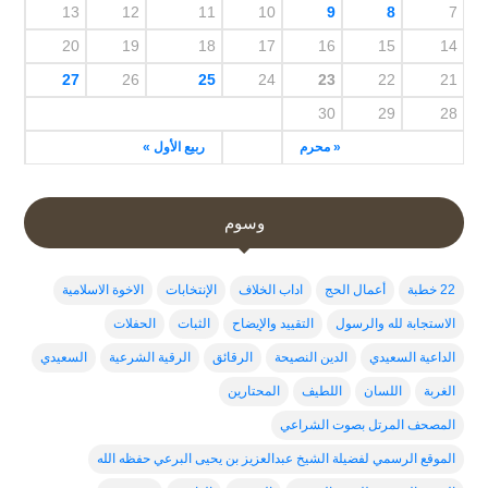
13
12
11
10
9
8
7
20
19
18
17
16
15
14
27
26
25
24
23
22
21
30
29
28
« محرم
ربيع الأول »
وسوم
22 خطبة
أعمال الحج
اداب الخلاف
الإنتخابات
الاخوة الاسلامية
الاستجابة لله والرسول
التقييد والإيضاح
الثبات
الحفلات
الداعية السعيدي
الدين النصيحة
الرقائق
الرقية الشرعية
السعيدي
الغربة
اللسان
اللطيف
المحتارين
المصحف المرتل بصوت الشراعي
الموقع الرسمي لفضيلة الشيخ عبدالعزيز بن يحيى البرعي حفظه الله