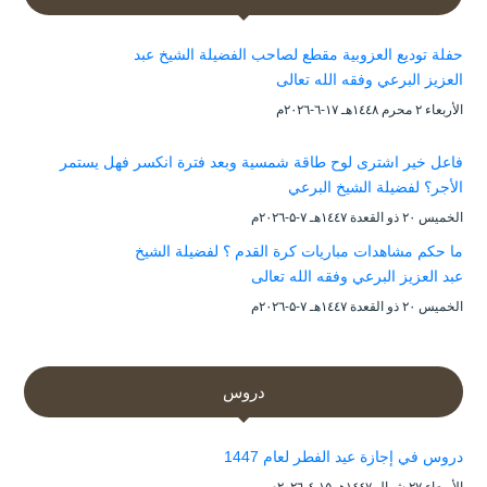
حفلة توديع العزوبية مقطع لصاحب الفضيلة الشيخ عبد
العزيز البرعي وفقه الله تعالى
الأربعاء ۲ محرم ۱٤٤۸هـ ۱۷-٦-۲۰۲٦م
فاعل خير اشترى لوح طاقة شمسية وبعد فترة انكسر فهل يستمر
الأجر؟ لفضيلة الشيخ البرعي
الخميس ۲۰ ذو القعدة ۱٤٤۷هـ ۷-۵-۲۰۲٦م
ما حكم مشاهدات مباريات كرة القدم ؟ لفضيلة الشيخ
عبد العزيز البرعي وفقه الله تعالى
الخميس ۲۰ ذو القعدة ۱٤٤۷هـ ۷-۵-۲۰۲٦م
دروس
دروس في إجازة عيد الفطر لعام 1447
الأربعاء ۲۷ شوال ۱٤٤۷هـ ۱۵-٤-۲۰۲٦م