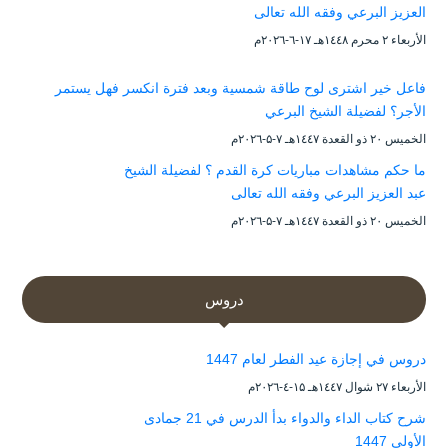
العزيز البرعي وفقه الله تعالى
الأربعاء ۲ محرم ۱٤٤۸هـ ۱۷-٦-۲۰۲٦م
فاعل خير اشترى لوح طاقة شمسية وبعد فترة انكسر فهل يستمر
الأجر؟ لفضيلة الشيخ البرعي
الخميس ۲۰ ذو القعدة ۱٤٤۷هـ ۷-۵-۲۰۲٦م
ما حكم مشاهدات مباريات كرة القدم ؟ لفضيلة الشيخ
عبد العزيز البرعي وفقه الله تعالى
الخميس ۲۰ ذو القعدة ۱٤٤۷هـ ۷-۵-۲۰۲٦م
دروس
دروس في إجازة عيد الفطر لعام 1447
الأربعاء ۲۷ شوال ۱٤٤۷هـ ۱۵-٤-۲۰۲٦م
شرح كتاب الداء والدواء بدأ الدرس في 21 جمادى
الأولى 1447