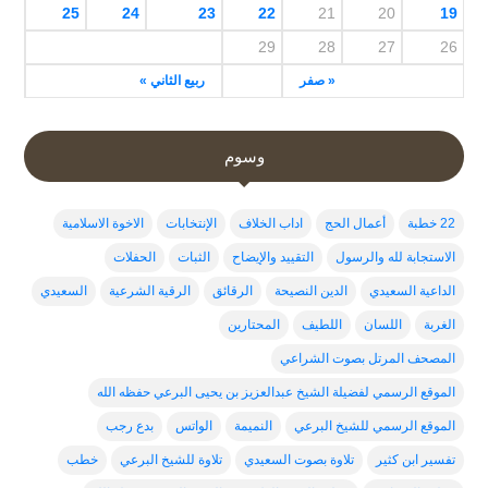
25
24
23
22
21
20
19
29
28
27
26
« صفر
ربيع الثاني »
وسوم
22 خطبة
أعمال الحج
اداب الخلاف
الإنتخابات
الاخوة الاسلامية
الاستجابة لله والرسول
التقييد والإيضاح
الثبات
الحفلات
الداعية السعيدي
الدين النصيحة
الرقائق
الرقية الشرعية
السعيدي
الغربة
اللسان
اللطيف
المحتارين
المصحف المرتل بصوت الشراعي
الموقع الرسمي لفضيلة الشيخ عبدالعزيز بن يحيى البرعي حفظه الله
الموقع الرسمي للشيخ البرعي
النميمة
الواتس
بدع رجب
تفسير ابن كثير
تلاوة بصوت السعيدي
تلاوة للشيخ البرعي
خطب