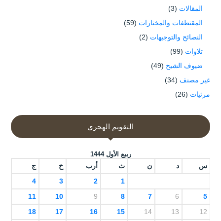
المقالات
(3)
المقتطفات والمختارات
(59)
النصائح والتوجيهات
(2)
تلاوات
(99)
ضيوف الشيخ
(49)
غير مصنف
(34)
مرئيات
(26)
التقويم الهجري
ربيع الأول 1444
س
د
ن
ث
أرب
خ
ج
4
3
2
1
11
10
9
8
7
6
5
18
17
16
15
14
13
12