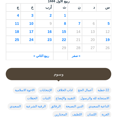
ربيع الأول 1444
س
د
ن
ث
أرب
خ
ج
4
3
2
1
11
10
9
8
7
6
5
18
17
16
15
14
13
12
25
24
23
22
21
20
19
29
28
27
26
« صفر
ربيع الثاني »
وسوم
22 خطبة
أعمال الحج
اداب الخلاف
الإنتخابات
الاخوة الاسلامية
الاستجابة لله والرسول
التقييد والإيضاح
الثبات
الحفلات
الداعية السعيدي
الدين النصيحة
الرقائق
الرقية الشرعية
السعيدي
الغربة
اللسان
اللطيف
المحتارين