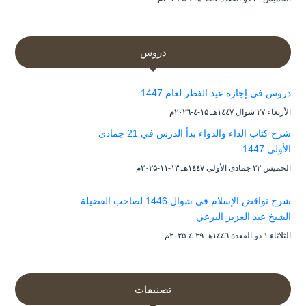
دروس
دروس في إجازة عيد الفطر لعام 1447
الأربعاء ۲۷ شوال ۱٤٤۷هـ ۱۵-٤-۲۰۲٦م
شرح كتاب الداء والدواء بدأ الدرس في 21 جمادى
الأولى 1447
الخميس ۲۲ جمادى الأولى ۱٤٤۷هـ ۱۳-۱۱-۲۰۲۵م
شرح نواقض الإسلام في شوال 1446 لصاحب الفضيلة
الشيخ عبد العزيز البرعي
الثلاثاء ۱ ذو القعدة ۱٤٤٦هـ ۲۹-٤-۲۰۲۵م
تصنيفات