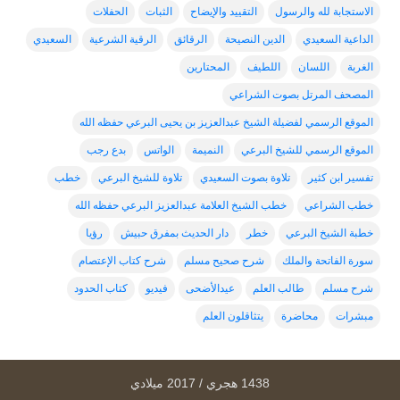
الاستجابة لله والرسول
التقييد والإيضاح
الثبات
الحفلات
الداعية السعيدي
الدين النصيحة
الرقائق
الرقية الشرعية
السعيدي
الغربة
اللسان
اللطيف
المحتارين
المصحف المرتل بصوت الشراعي
الموقع الرسمي لفضيلة الشيخ عبدالعزيز بن يحيى البرعي حفظه الله
الموقع الرسمي للشيخ البرعي
النميمة
الواتس
بدع رجب
تفسير ابن كثير
تلاوة بصوت السعيدي
تلاوة للشيخ البرعي
خطب
خطب الشراعي
خطب الشيخ العلامة عبدالعزيز البرعي حفظه الله
خطبة الشيخ البرعي
خطر
دار الحديث بمفرق حبيش
رؤيا
سورة الفاتحة والملك
شرح صحيح مسلم
شرح كتاب الإعتصام
شرح مسلم
طالب العلم
عيدالأضحى
فيديو
كتاب الحدود
مبشرات
محاضرة
يتثاقلون العلم
1438 هجري / 2017 ميلادي