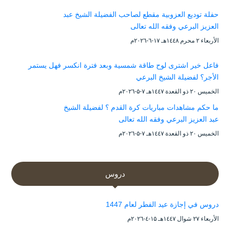
حفلة توديع العزوبية مقطع لصاحب الفضيلة الشيخ عبد
العزيز البرعي وفقه الله تعالى
الأربعاء ۲ محرم ۱٤٤۸هـ ۱۷-٦-۲۰۲٦م
فاعل خير اشترى لوح طاقة شمسية وبعد فترة انكسر فهل يستمر
الأجر؟ لفضيلة الشيخ البرعي
الخميس ۲۰ ذو القعدة ۱٤٤۷هـ ۷-۵-۲۰۲٦م
ما حكم مشاهدات مباريات كرة القدم ؟ لفضيلة الشيخ
عبد العزيز البرعي وفقه الله تعالى
الخميس ۲۰ ذو القعدة ۱٤٤۷هـ ۷-۵-۲۰۲٦م
دروس
دروس في إجازة عيد الفطر لعام 1447
الأربعاء ۲۷ شوال ۱٤٤۷هـ ۱۵-٤-۲۰۲٦م