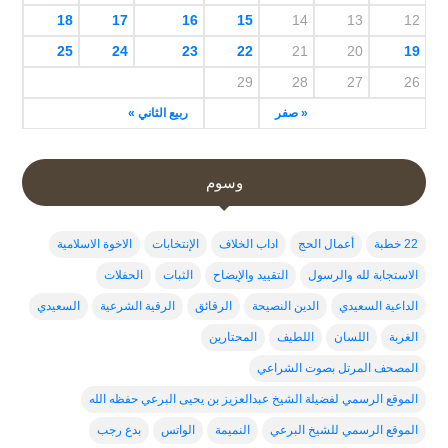
18
17
16
15
14
13
12
25
24
23
22
21
20
19
29
28
27
26
« صفر
ربيع الثاني »
وسوم
22 خطبة
أعمال الحج
اداب الخلاف
الإنتخابات
الاخوة الاسلامية
الاستجابة لله والرسول
التقييد والإيضاح
الثبات
الحفلات
الداعية السعيدي
الدين النصيحة
الرقائق
الرقية الشرعية
السعيدي
الغربة
اللسان
اللطيف
المحتارين
المصحف المرتل بصوت الشراعي
الموقع الرسمي لفضيلة الشيخ عبدالعزيز بن يحيى البرعي حفظه الله
الموقع الرسمي للشيخ البرعي
النميمة
الواتس
بدع رجب