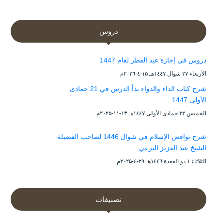
دروس
دروس في إجازة عيد الفطر لعام 1447
الأربعاء ۲۷ شوال ۱٤٤۷هـ ۱۵-٤-۲۰۲٦م
شرح كتاب الداء والدواء بدأ الدرس في 21 جمادى
الأولى 1447
الخميس ۲۲ جمادى الأولى ۱٤٤۷هـ ۱۳-۱۱-۲۰۲۵م
شرح نواقض الإسلام في شوال 1446 لصاحب الفضيلة
الشيخ عبد العزيز البرعي
الثلاثاء ۱ ذو القعدة ۱٤٤٦هـ ۲۹-٤-۲۰۲۵م
تصنيفات