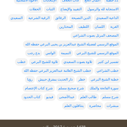
22 خطبة
أعمال الحج
اداب الخلاف
الإنتخابات
الاخوة الاسلامية
الاستجابة لله والرسول
التقييد والإيضاح
الثبات
الحفلات
الداعية السعيدي
الدين النصيحة
الرقائق
الرقية الشرعية
السعيدي
الغربة
اللسان
اللطيف
المحتارين
المصحف المرتل بصوت الشراعي
الموقع الرسمي لفضيلة الشيخ عبدالعزيز بن يحيى البرعي حفظه الله
الموقع الرسمي للشيخ البرعي
النميمة
الواتس
بدع رجب
تفسير ابن كثير
تلاوة بصوت السعيدي
تلاوة للشيخ البرعي
خطب
خطب الشراعي
خطب الشيخ العلامة عبدالعزيز البرعي حفظه الله
خطبة الشيخ البرعي
خطر
دار الحديث بمفرق حبيش
رؤيا
سورة الفاتحة والملك
شرح صحيح مسلم
شرح كتاب الإعتصام
شرح مسلم
طالب العلم
عيدالأضحى
فيديو
كتاب الحدود
مبشرات
محاضرة
يتثاقلون العلم