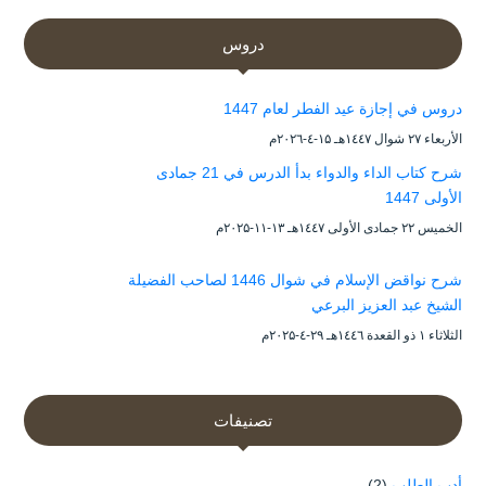
دروس
دروس في إجازة عيد الفطر لعام 1447
الأربعاء ۲۷ شوال ۱٤٤۷هـ ۱۵-٤-۲۰۲٦م
شرح كتاب الداء والدواء بدأ الدرس في 21 جمادى
الأولى 1447
الخميس ۲۲ جمادى الأولى ۱٤٤۷هـ ۱۳-۱۱-۲۰۲۵م
شرح نواقض الإسلام في شوال 1446 لصاحب الفضيلة
الشيخ عبد العزيز البرعي
الثلاثاء ۱ ذو القعدة ۱٤٤٦هـ ۲۹-٤-۲۰۲۵م
تصنيفات
أدب الطلب
(2)