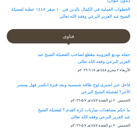
(بدون عنوان)
الخطوات العملية في الكمال بالدين في ١٠ صفر ١٤٤٨ خطبة لفضيلة
الشيخ عبد العزيز البرعي وفقه الله تعالى
فتاوى
حفلة توديع العزوبية مقطع لصاحب الفضيلة الشيخ عبد
العزيز البرعي وفقه الله تعالى
الأربعاء ۲ محرم ۱٤٤۸هـ ۱۷-٦-۲۰۲٦م
فاعل خير اشترى لوح طاقة شمسية وبعد فترة انكسر فهل يستمر
الأجر؟ لفضيلة الشيخ البرعي
الخميس ۲۰ ذو القعدة ۱٤٤۷هـ ۷-۵-۲۰۲٦م
ما حكم مشاهدات مباريات كرة القدم ؟ لفضيلة الشيخ
عبد العزيز البرعي وفقه الله تعالى
الخميس ۲۰ ذو القعدة ۱٤٤۷هـ ۷-۵-۲۰۲٦م