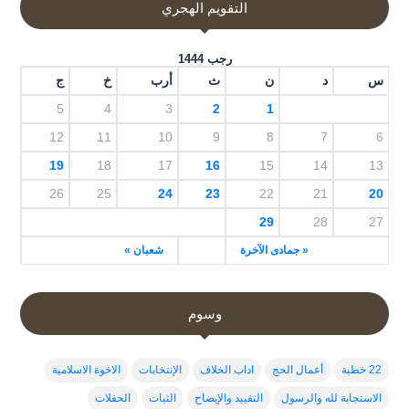
التقويم الهجري
رجب 1444
س
د
ن
ث
أرب
خ
ج
5
4
3
2
1
12
11
10
9
8
7
6
19
18
17
16
15
14
13
26
25
24
23
22
21
20
29
28
27
« جمادى الآخرة
شعبان »
وسوم
22 خطبة
أعمال الحج
اداب الخلاف
الإنتخابات
الاخوة الاسلامية
الاستجابة لله والرسول
التقييد والإيضاح
الثبات
الحفلات