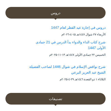
دروس
دروس في إجازة عيد الفطر لعام 1447
الأربعاء ۲۷ شوال ۱٤٤۷هـ ۱۵-٤-۲۰۲٦م
شرح كتاب الداء والدواء بدأ الدرس في 21 جمادى
الأولى 1447
الخميس ۲۲ جمادى الأولى ۱٤٤۷هـ ۱۳-۱۱-۲۰۲۵م
شرح نواقض الإسلام في شوال 1446 لصاحب الفضيلة
الشيخ عبد العزيز البرعي
الثلاثاء ۱ ذو القعدة ۱٤٤٦هـ ۲۹-٤-۲۰۲۵م
تصنيفات