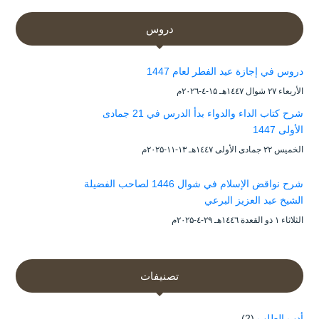
دروس
دروس في إجازة عيد الفطر لعام 1447
الأربعاء ۲۷ شوال ۱٤٤۷هـ ۱۵-٤-۲۰۲٦م
شرح كتاب الداء والدواء بدأ الدرس في 21 جمادى
الأولى 1447
الخميس ۲۲ جمادى الأولى ۱٤٤۷هـ ۱۳-۱۱-۲۰۲۵م
شرح نواقض الإسلام في شوال 1446 لصاحب الفضيلة
الشيخ عبد العزيز البرعي
الثلاثاء ۱ ذو القعدة ۱٤٤٦هـ ۲۹-٤-۲۰۲۵م
تصنيفات
أدب الطلب
(2)