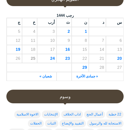
رجب 1444
س
د
ن
ث
أرب
خ
ج
5
4
3
2
1
12
11
10
9
8
7
6
19
18
17
16
15
14
13
26
25
24
23
22
21
20
29
28
27
« جمادى الآخرة
شعبان »
وسوم
22 خطبة
أعمال الحج
اداب الخلاف
الإنتخابات
الاخوة الاسلامية
الاستجابة لله والرسول
التقييد والإيضاح
الثبات
الحفلات