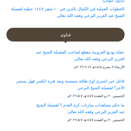
(بدون عنوان)
الخطوات العملية في الكمال بالدين في ١٠ صفر ١٤٤٨ خطبة لفضيلة
الشيخ عبد العزيز البرعي وفقه الله تعالى
فتاوى
حفلة توديع العزوبية مقطع لصاحب الفضيلة الشيخ عبد
العزيز البرعي وفقه الله تعالى
الأربعاء ۲ محرم ۱٤٤۸هـ ۱۷-٦-۲۰۲٦م
فاعل خير اشترى لوح طاقة شمسية وبعد فترة انكسر فهل يستمر
الأجر؟ لفضيلة الشيخ البرعي
الخميس ۲۰ ذو القعدة ۱٤٤۷هـ ۷-۵-۲۰۲٦م
ما حكم مشاهدات مباريات كرة القدم ؟ لفضيلة الشيخ
عبد العزيز البرعي وفقه الله تعالى
الخميس ۲۰ ذو القعدة ۱٤٤۷هـ ۷-۵-۲۰۲٦م