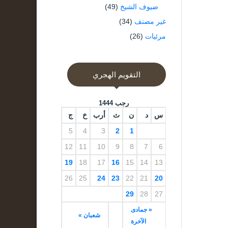
ضيوف الشيخ
(49)
غير مصنف
(34)
مرئيات
(26)
التقويم الهجري
رجب 1444
س
د
ن
ث
أرب
خ
ج
5
4
3
2
1
12
11
10
9
8
7
6
19
18
17
16
15
14
13
26
25
24
23
22
21
20
29
28
27
« جمادى
شعبان »
الآخرة