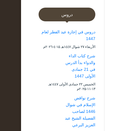
دروس
دروس في إجازة عيد الفطر لعام
1447
الأربعاء ۲۷ شوال ۱٤٤۷هـ ۱۵-٤-۲۰۲٦م
شرح كتاب الداء
والدواء بدأ الدرس
في 21 جمادى
الأولى 1447
الخميس ۲۲ جمادى الأولى ۱٤٤۷هـ
۱۳-۱۱-۲۰۲۵م
شرح نواقض
الإسلام في شوال
1446 لصاحب
الفضيلة الشيخ عبد
العزيز البرعي