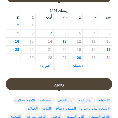
رمضان 1444
س
د
ن
ث
أرب
خ
ج
2
1
9
8
7
6
5
4
3
16
15
14
13
12
11
10
23
22
21
20
19
18
17
29
28
27
26
25
24
« شعبان
شوال »
وسوم
22 خطبة
أعمال الحج
اداب الخلاف
الإنتخابات
الاخوة الاسلامية
الاستجابة لله والرسول
التقييد والإيضاح
الثبات
الحفلات
الداعية السعيدي
الدين النصيحة
الرقائق
الرقية الشرعية
السعيدي