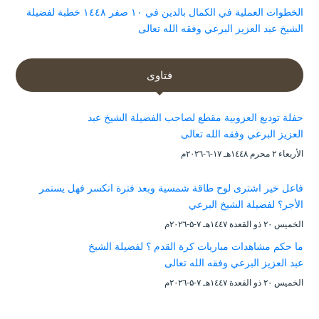
الخطوات العملية في الكمال بالدين في ١٠ صفر ١٤٤٨ خطبة لفضيلة
الشيخ عبد العزيز البرعي وفقه الله تعالى
فتاوى
حفلة توديع العزوبية مقطع لصاحب الفضيلة الشيخ عبد
العزيز البرعي وفقه الله تعالى
الأربعاء ۲ محرم ۱٤٤۸هـ ۱۷-٦-۲۰۲٦م
فاعل خير اشترى لوح طاقة شمسية وبعد فترة انكسر فهل يستمر
الأجر؟ لفضيلة الشيخ البرعي
الخميس ۲۰ ذو القعدة ۱٤٤۷هـ ۷-۵-۲۰۲٦م
ما حكم مشاهدات مباريات كرة القدم ؟ لفضيلة الشيخ
عبد العزيز البرعي وفقه الله تعالى
الخميس ۲۰ ذو القعدة ۱٤٤۷هـ ۷-۵-۲۰۲٦م