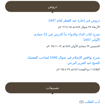
دروس
دروس في إجازة عيد الفطر لعام 1447
الأربعاء ۲۷ شوال ۱٤٤۷هـ ۱۵-٤-۲۰۲٦م
شرح كتاب الداء والدواء بدأ الدرس في 21 جمادى
الأولى 1447
الخميس ۲۲ جمادى الأولى ۱٤٤۷هـ ۱۳-۱۱-۲۰۲۵م
شرح نواقض الإسلام في شوال 1446 لصاحب الفضيلة
الشيخ عبد العزيز البرعي
الثلاثاء ۱ ذو القعدة ۱٤٤٦هـ ۲۹-٤-۲۰۲۵م
تصنيفات
أدب الطلب
(2)