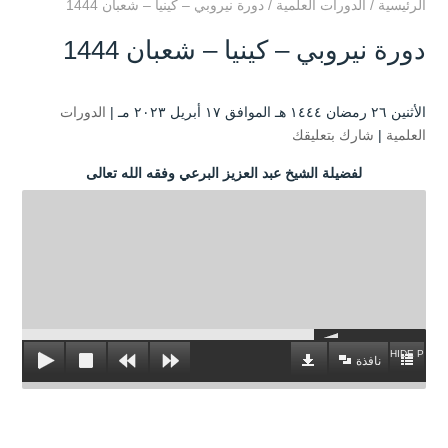
الرئيسية
/
الدورات العلمية
/
دورة نيروبي – كينيا – شعبان 1444
دورة نيروبي – كينيا – شعبان 1444
الأثنين ۲٦ رمضان ۱٤٤٤ هـ الموافق ۱۷ أبريل ۲۰۲۳ مـ |
الدورات
العلمية
|
شارك بتعليقك
لفضيلة الشيخ عبد العزيز البرعي وفقه الله تعالى
HIDE PLAYL
نافذة