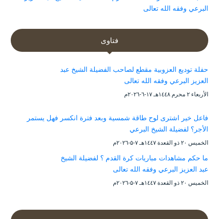
البرعي وفقه الله تعالى
فتاوى
حفلة توديع العزوبية مقطع لصاحب الفضيلة الشيخ عبد
العزيز البرعي وفقه الله تعالى
الأربعاء ۲ محرم ۱٤٤۸هـ ۱۷-٦-۲۰۲٦م
فاعل خير اشترى لوح طاقة شمسية وبعد فترة انكسر فهل يستمر
الأجر؟ لفضيلة الشيخ البرعي
الخميس ۲۰ ذو القعدة ۱٤٤۷هـ ۷-۵-۲۰۲٦م
ما حكم مشاهدات مباريات كرة القدم ؟ لفضيلة الشيخ
عبد العزيز البرعي وفقه الله تعالى
الخميس ۲۰ ذو القعدة ۱٤٤۷هـ ۷-۵-۲۰۲٦م