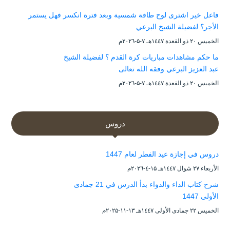
فاعل خير اشترى لوح طاقة شمسية وبعد فترة انكسر فهل يستمر
الأجر؟ لفضيلة الشيخ البرعي
الخميس ۲۰ ذو القعدة ۱٤٤۷هـ ۷-۵-۲۰۲٦م
ما حكم مشاهدات مباريات كرة القدم ؟ لفضيلة الشيخ
عبد العزيز البرعي وفقه الله تعالى
الخميس ۲۰ ذو القعدة ۱٤٤۷هـ ۷-۵-۲۰۲٦م
دروس
دروس في إجازة عيد الفطر لعام 1447
الأربعاء ۲۷ شوال ۱٤٤۷هـ ۱۵-٤-۲۰۲٦م
شرح كتاب الداء والدواء بدأ الدرس في 21 جمادى
الأولى 1447
الخميس ۲۲ جمادى الأولى ۱٤٤۷هـ ۱۳-۱۱-۲۰۲۵م