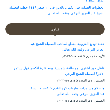
(بدون عنوان)
الخطوات العملية في الكمال بالدين في ١٠ صفر ١٤٤٨ خطبة لفضيلة
الشيخ عبد العزيز البرعي وفقه الله تعالى
فتاوى
حفلة توديع العزوبية مقطع لصاحب الفضيلة الشيخ عبد
العزيز البرعي وفقه الله تعالى
الأربعاء ۲ محرم ۱٤٤۸هـ ۱۷-٦-۲۰۲٦م
فاعل خير اشترى لوح طاقة شمسية وبعد فترة انكسر فهل يستمر
الأجر؟ لفضيلة الشيخ البرعي
الخميس ۲۰ ذو القعدة ۱٤٤۷هـ ۷-۵-۲۰۲٦م
ما حكم مشاهدات مباريات كرة القدم ؟ لفضيلة الشيخ
عبد العزيز البرعي وفقه الله تعالى
الخميس ۲۰ ذو القعدة ۱٤٤۷هـ ۷-۵-۲۰۲٦م