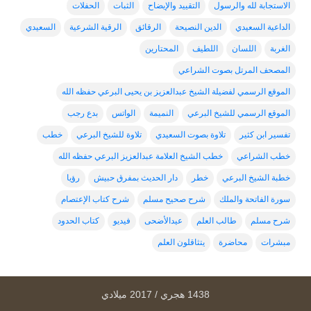
الاستجابة لله والرسول
التقييد والإيضاح
الثبات
الحفلات
الداعية السعيدي
الدين النصيحة
الرقائق
الرقية الشرعية
السعيدي
الغربة
اللسان
اللطيف
المحتارين
المصحف المرتل بصوت الشراعي
الموقع الرسمي لفضيلة الشيخ عبدالعزيز بن يحيى البرعي حفظه الله
الموقع الرسمي للشيخ البرعي
النميمة
الواتس
بدع رجب
تفسير ابن كثير
تلاوة بصوت السعيدي
تلاوة للشيخ البرعي
خطب
خطب الشراعي
خطب الشيخ العلامة عبدالعزيز البرعي حفظه الله
خطبة الشيخ البرعي
خطر
دار الحديث بمفرق حبيش
رؤيا
سورة الفاتحة والملك
شرح صحيح مسلم
شرح كتاب الإعتصام
شرح مسلم
طالب العلم
عيدالأضحى
فيديو
كتاب الحدود
مبشرات
محاضرة
يتثاقلون العلم
1438 هجري / 2017 ميلادي