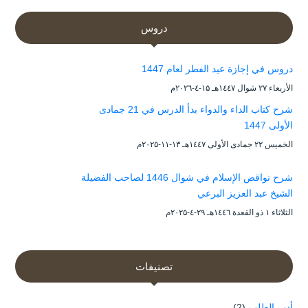
دروس
دروس في إجازة عيد الفطر لعام 1447
الأربعاء ۲۷ شوال ۱٤٤۷هـ ۱۵-٤-۲۰۲٦م
شرح كتاب الداء والدواء بدأ الدرس في 21 جمادى
الأولى 1447
الخميس ۲۲ جمادى الأولى ۱٤٤۷هـ ۱۳-۱۱-۲۰۲۵م
شرح نواقض الإسلام في شوال 1446 لصاحب الفضيلة
الشيخ عبد العزيز البرعي
الثلاثاء ۱ ذو القعدة ۱٤٤٦هـ ۲۹-٤-۲۰۲۵م
تصنيفات
أدب الطلب
(2)