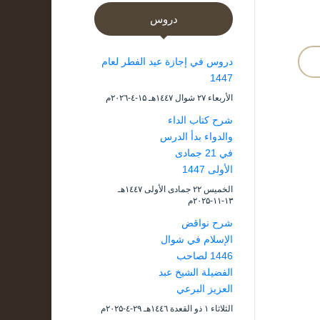
دروس
دروس في إجازة عيد الفطر لعام
1447
الأربعاء ۲۷ شوال ۱٤٤۷هـ ۱۵-٤-۲۰۲٦م
شرح كتاب الداء
والدواء بدأ الدرس
في 21 جمادى
الأولى 1447
الخميس ۲۲ جمادى الأولى ۱٤٤۷هـ
۱۳-۱۱-۲۰۲۵م
شرح نواقض
الإسلام في شوال
1446 لصاحب
الفضيلة الشيخ عبد
العزيز البرعي
الثلاثاء ۱ ذو القعدة ۱٤٤٦هـ ۲۹-٤-۲۰۲۵م