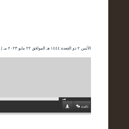
الأثنين ۲ ذو القعدة ۱٤٤٤ هـ الموافق ۲۲ مايو ۲۰۲۳ مـ |
نافذة