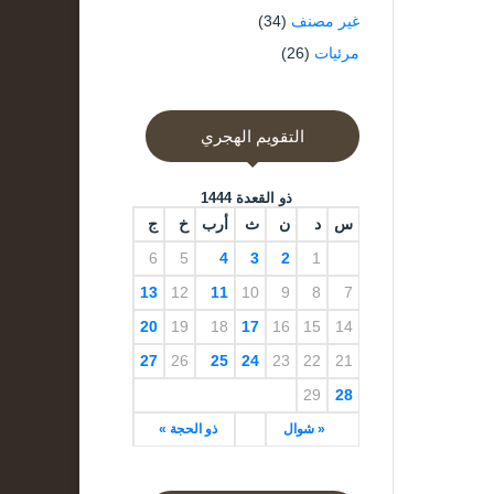
غير مصنف
(34)
مرئيات
(26)
التقويم الهجري
ذو القعدة 1444
س
د
ن
ث
أرب
خ
ج
6
5
4
3
2
1
13
12
11
10
9
8
7
20
19
18
17
16
15
14
27
26
25
24
23
22
21
29
28
« شوال
ذو الحجة »