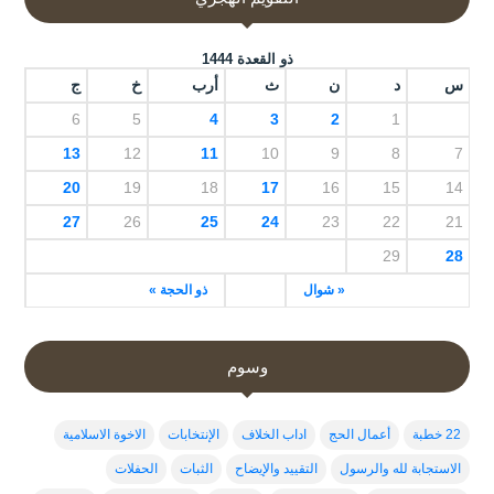
ذو القعدة 1444
س
د
ن
ث
أرب
خ
ج
6
5
4
3
2
1
13
12
11
10
9
8
7
20
19
18
17
16
15
14
27
26
25
24
23
22
21
29
28
« شوال
ذو الحجة »
وسوم
22 خطبة
أعمال الحج
اداب الخلاف
الإنتخابات
الاخوة الاسلامية
الاستجابة لله والرسول
التقييد والإيضاح
الثبات
الحفلات