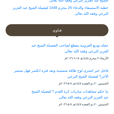
الشيخ عبد العزيز البرعي وفقه الله تعالى
خطبة الاستسقاء والدعاء 26 محرم 1448 لفضيلة الشيخ عبد العزيز
البرعي وفقه الله تعالى
فتاوى
حفلة توديع العزوبية مقطع لصاحب الفضيلة الشيخ عبد
العزيز البرعي وفقه الله تعالى
الأربعاء ۲ محرم ۱٤٤۸هـ ۱۷-٦-۲۰۲٦م
فاعل خير اشترى لوح طاقة شمسية وبعد فترة انكسر فهل يستمر
الأجر؟ لفضيلة الشيخ البرعي
الخميس ۲۰ ذو القعدة ۱٤٤۷هـ ۷-۵-۲۰۲٦م
ما حكم مشاهدات مباريات كرة القدم ؟ لفضيلة الشيخ
عبد العزيز البرعي وفقه الله تعالى
الخميس ۲۰ ذو القعدة ۱٤٤۷هـ ۷-۵-۲۰۲٦م