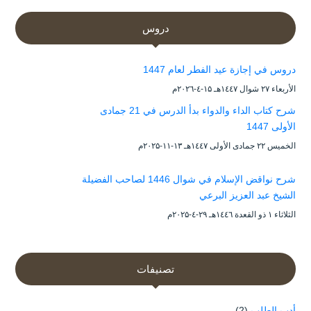
دروس
دروس في إجازة عيد الفطر لعام 1447
الأربعاء ۲۷ شوال ۱٤٤۷هـ ۱۵-٤-۲۰۲٦م
شرح كتاب الداء والدواء بدأ الدرس في 21 جمادى
الأولى 1447
الخميس ۲۲ جمادى الأولى ۱٤٤۷هـ ۱۳-۱۱-۲۰۲۵م
شرح نواقض الإسلام في شوال 1446 لصاحب الفضيلة
الشيخ عبد العزيز البرعي
الثلاثاء ۱ ذو القعدة ۱٤٤٦هـ ۲۹-٤-۲۰۲۵م
تصنيفات
أدب الطلب
(2)