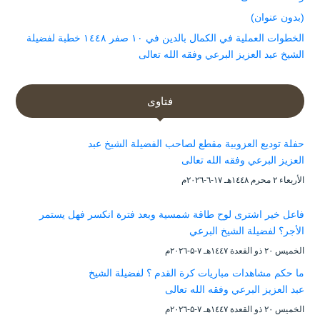
(بدون عنوان)
الخطوات العملية في الكمال بالدين في ١٠ صفر ١٤٤٨ خطبة لفضيلة
الشيخ عبد العزيز البرعي وفقه الله تعالى
فتاوى
حفلة توديع العزوبية مقطع لصاحب الفضيلة الشيخ عبد
العزيز البرعي وفقه الله تعالى
الأربعاء ۲ محرم ۱٤٤۸هـ ۱۷-٦-۲۰۲٦م
فاعل خير اشترى لوح طاقة شمسية وبعد فترة انكسر فهل يستمر
الأجر؟ لفضيلة الشيخ البرعي
الخميس ۲۰ ذو القعدة ۱٤٤۷هـ ۷-۵-۲۰۲٦م
ما حكم مشاهدات مباريات كرة القدم ؟ لفضيلة الشيخ
عبد العزيز البرعي وفقه الله تعالى
الخميس ۲۰ ذو القعدة ۱٤٤۷هـ ۷-۵-۲۰۲٦م