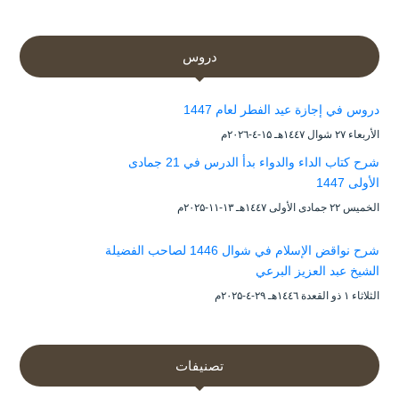
دروس
دروس في إجازة عيد الفطر لعام 1447
الأربعاء ۲۷ شوال ۱٤٤۷هـ ۱۵-٤-۲۰۲٦م
شرح كتاب الداء والدواء بدأ الدرس في 21 جمادى
الأولى 1447
الخميس ۲۲ جمادى الأولى ۱٤٤۷هـ ۱۳-۱۱-۲۰۲۵م
شرح نواقض الإسلام في شوال 1446 لصاحب الفضيلة
الشيخ عبد العزيز البرعي
الثلاثاء ۱ ذو القعدة ۱٤٤٦هـ ۲۹-٤-۲۰۲۵م
تصنيفات