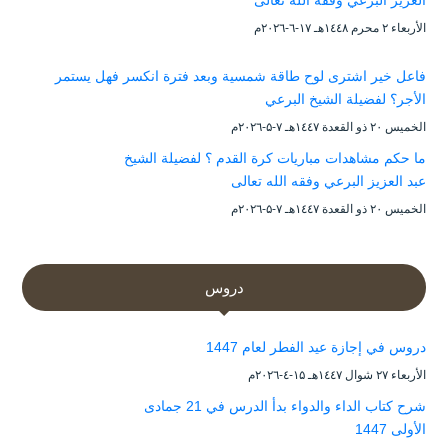
الأربعاء ۲ محرم ۱٤٤۸هـ ۱۷-٦-۲۰۲٦م
فاعل خير اشترى لوح طاقة شمسية وبعد فترة انكسر فهل يستمر
الأجر؟ لفضيلة الشيخ البرعي
الخميس ۲۰ ذو القعدة ۱٤٤۷هـ ۷-۵-۲۰۲٦م
ما حكم مشاهدات مباريات كرة القدم ؟ لفضيلة الشيخ
عبد العزيز البرعي وفقه الله تعالى
الخميس ۲۰ ذو القعدة ۱٤٤۷هـ ۷-۵-۲۰۲٦م
دروس
دروس في إجازة عيد الفطر لعام 1447
الأربعاء ۲۷ شوال ۱٤٤۷هـ ۱۵-٤-۲۰۲٦م
شرح كتاب الداء والدواء بدأ الدرس في 21 جمادى
الأولى 1447