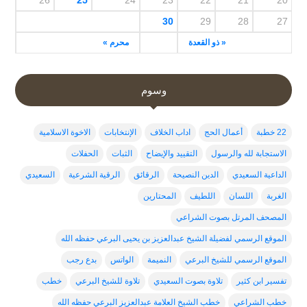
30
29
28
27
« ذو القعدة
محرم »
وسوم
22 خطبة
أعمال الحج
اداب الخلاف
الإنتخابات
الاخوة الاسلامية
الاستجابة لله والرسول
التقييد والإيضاح
الثبات
الحفلات
الداعية السعيدي
الدين النصيحة
الرقائق
الرقية الشرعية
السعيدي
الغربة
اللسان
اللطيف
المحتارين
المصحف المرتل بصوت الشراعي
الموقع الرسمي لفضيلة الشيخ عبدالعزيز بن يحيى البرعي حفظه الله
الموقع الرسمي للشيخ البرعي
النميمة
الواتس
بدع رجب
تفسير ابن كثير
تلاوة بصوت السعيدي
تلاوة للشيخ البرعي
خطب
خطب الشراعي
خطب الشيخ العلامة عبدالعزيز البرعي حفظه الله