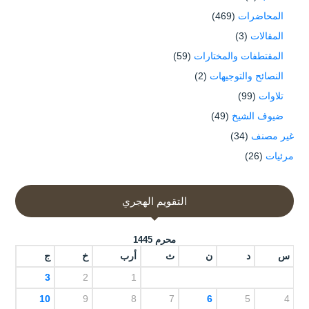
المحاضرات
(469)
المقالات
(3)
المقتطفات والمختارات
(59)
النصائح والتوجيهات
(2)
تلاوات
(99)
ضيوف الشيخ
(49)
غير مصنف
(34)
مرئيات
(26)
التقويم الهجري
محرم 1445
س
د
ن
ث
أرب
خ
ج
3
2
1
10
9
8
7
6
5
4