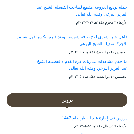
حفلة توديع العزوبية مقطع لصاحب الفضيلة الشيخ عبد
العزيز البرعي وفقه الله تعالى
الأربعاء ۲ محرم ۱٤٤۸هـ ۱۷-٦-۲۰۲٦م
فاعل خير اشترى لوح طاقة شمسية وبعد فترة انكسر فهل يستمر
الأجر؟ لفضيلة الشيخ البرعي
الخميس ۲۰ ذو القعدة ۱٤٤۷هـ ۷-۵-۲۰۲٦م
ما حكم مشاهدات مباريات كرة القدم ؟ لفضيلة الشيخ
عبد العزيز البرعي وفقه الله تعالى
الخميس ۲۰ ذو القعدة ۱٤٤۷هـ ۷-۵-۲۰۲٦م
دروس
دروس في إجازة عيد الفطر لعام 1447
الأربعاء ۲۷ شوال ۱٤٤۷هـ ۱۵-٤-۲۰۲٦م