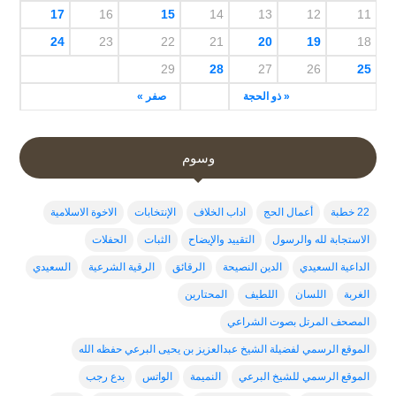
17
16
15
14
13
12
11
24
23
22
21
20
19
18
29
28
27
26
25
« ذو الحجة
صفر »
وسوم
22 خطبة
أعمال الحج
اداب الخلاف
الإنتخابات
الاخوة الاسلامية
الاستجابة لله والرسول
التقييد والإيضاح
الثبات
الحفلات
الداعية السعيدي
الدين النصيحة
الرقائق
الرقية الشرعية
السعيدي
الغربة
اللسان
اللطيف
المحتارين
المصحف المرتل بصوت الشراعي
الموقع الرسمي لفضيلة الشيخ عبدالعزيز بن يحيى البرعي حفظه الله
الموقع الرسمي للشيخ البرعي
النميمة
الواتس
بدع رجب