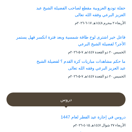
حفلة توديع العزوبية مقطع لصاحب الفضيلة الشيخ عبد
العزيز البرعي وفقه الله تعالى
الأربعاء ۲ محرم ۱٤٤۸هـ ۱۷-٦-۲۰۲٦م
فاعل خير اشترى لوح طاقة شمسية وبعد فترة انكسر فهل يستمر
الأجر؟ لفضيلة الشيخ البرعي
الخميس ۲۰ ذو القعدة ۱٤٤۷هـ ۷-۵-۲۰۲٦م
ما حكم مشاهدات مباريات كرة القدم ؟ لفضيلة الشيخ
عبد العزيز البرعي وفقه الله تعالى
الخميس ۲۰ ذو القعدة ۱٤٤۷هـ ۷-۵-۲۰۲٦م
دروس
دروس في إجازة عيد الفطر لعام 1447
الأربعاء ۲۷ شوال ۱٤٤۷هـ ۱۵-٤-۲۰۲٦م