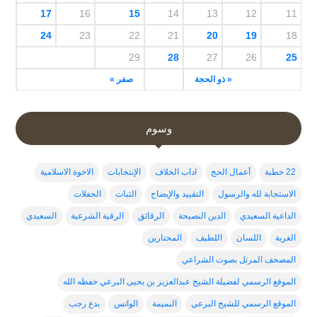
17
16
15
14
13
12
11
24
23
22
21
20
19
18
29
28
27
26
25
« ذو الحجة
صفر »
وسوم
22 خطبة
أعمال الحج
اداب الخلاف
الإنتخابات
الاخوة الاسلامية
الاستجابة لله والرسول
التقييد والإيضاح
الثبات
الحفلات
الداعية السعيدي
الدين النصيحة
الرقائق
الرقية الشرعية
السعيدي
الغربة
اللسان
اللطيف
المحتارين
المصحف المرتل بصوت الشراعي
الموقع الرسمي لفضيلة الشيخ عبدالعزيز بن يحيى البرعي حفظه الله
الموقع الرسمي للشيخ البرعي
النميمة
الواتس
بدع رجب