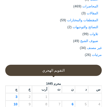
المحاضرات
(469)
المقالات
(3)
المقتطفات والمختارات
(59)
النصائح والتوجيهات
(2)
تلاوات
(99)
ضيوف الشيخ
(49)
غير مصنف
(34)
مرئيات
(26)
التقويم الهجري
محرم 1445
س
د
ن
ث
أرب
خ
ج
3
2
1
10
9
8
7
6
5
4