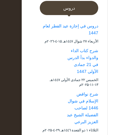
دروس
دروس في إجازة عيد الفطر لعام
1447
الأربعاء ۲۷ شوال ۱٤٤۷هـ ۱۵-٤-۲۰۲٦م
شرح كتاب الداء
والدواء بدأ الدرس
في 21 جمادى
الأولى 1447
الخميس ۲۲ جمادى الأولى ۱٤٤۷هـ
۱۳-۱۱-۲۰۲۵م
شرح نواقض
الإسلام في شوال
1446 لصاحب
الفضيلة الشيخ عبد
العزيز البرعي
الثلاثاء ۱ ذو القعدة ۱٤٤٦هـ ۲۹-٤-۲۰۲۵م