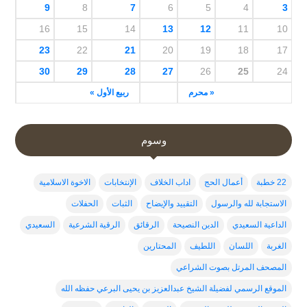
9
8
7
6
5
4
3
16
15
14
13
12
11
10
23
22
21
20
19
18
17
30
29
28
27
26
25
24
« محرم
ربيع الأول »
وسوم
22 خطبة
أعمال الحج
اداب الخلاف
الإنتخابات
الاخوة الاسلامية
الاستجابة لله والرسول
التقييد والإيضاح
الثبات
الحفلات
الداعية السعيدي
الدين النصيحة
الرقائق
الرقية الشرعية
السعيدي
الغربة
اللسان
اللطيف
المحتارين
المصحف المرتل بصوت الشراعي
الموقع الرسمي لفضيلة الشيخ عبدالعزيز بن يحيى البرعي حفظه الله