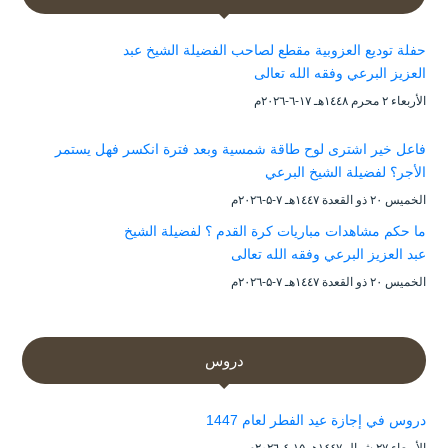
حفلة توديع العزوبية مقطع لصاحب الفضيلة الشيخ عبد
العزيز البرعي وفقه الله تعالى
الأربعاء ۲ محرم ۱٤٤۸هـ ۱۷-٦-۲۰۲٦م
فاعل خير اشترى لوح طاقة شمسية وبعد فترة انكسر فهل يستمر
الأجر؟ لفضيلة الشيخ البرعي
الخميس ۲۰ ذو القعدة ۱٤٤۷هـ ۷-۵-۲۰۲٦م
ما حكم مشاهدات مباريات كرة القدم ؟ لفضيلة الشيخ
عبد العزيز البرعي وفقه الله تعالى
الخميس ۲۰ ذو القعدة ۱٤٤۷هـ ۷-۵-۲۰۲٦م
دروس
دروس في إجازة عيد الفطر لعام 1447
الأربعاء ۲۷ شوال ۱٤٤۷هـ ۱۵-٤-۲۰۲٦م