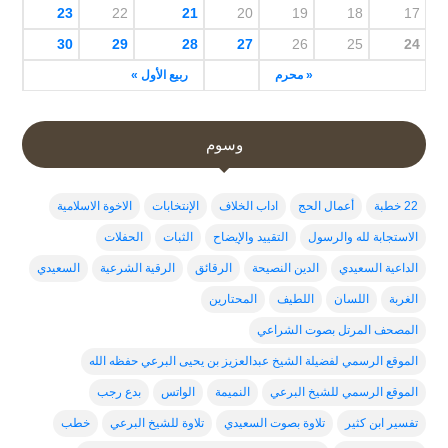
23
22
21
20
19
18
17
30
29
28
27
26
25
24
« محرم
ربيع الأول »
وسوم
22 خطبة
أعمال الحج
اداب الخلاف
الإنتخابات
الاخوة الاسلامية
الاستجابة لله والرسول
التقييد والإيضاح
الثبات
الحفلات
الداعية السعيدي
الدين النصيحة
الرقائق
الرقية الشرعية
السعيدي
الغربة
اللسان
اللطيف
المحتارين
المصحف المرتل بصوت الشراعي
الموقع الرسمي لفضيلة الشيخ عبدالعزيز بن يحيى البرعي حفظه الله
الموقع الرسمي للشيخ البرعي
النميمة
الواتس
بدع رجب
تفسير ابن كثير
تلاوة بصوت السعيدي
تلاوة للشيخ البرعي
خطب