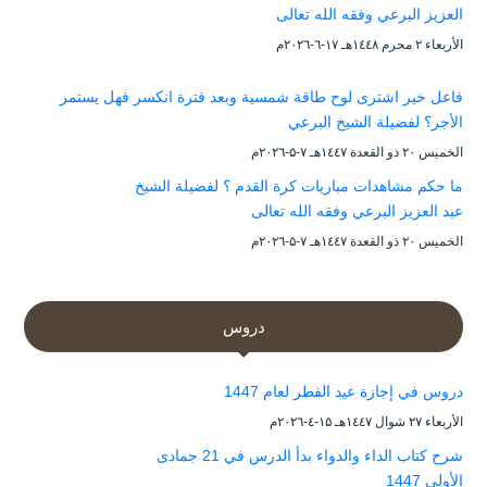
العزيز البرعي وفقه الله تعالى
الأربعاء ۲ محرم ۱٤٤۸هـ ۱۷-٦-۲۰۲٦م
فاعل خير اشترى لوح طاقة شمسية وبعد فترة انكسر فهل يستمر
الأجر؟ لفضيلة الشيخ البرعي
الخميس ۲۰ ذو القعدة ۱٤٤۷هـ ۷-۵-۲۰۲٦م
ما حكم مشاهدات مباريات كرة القدم ؟ لفضيلة الشيخ
عبد العزيز البرعي وفقه الله تعالى
الخميس ۲۰ ذو القعدة ۱٤٤۷هـ ۷-۵-۲۰۲٦م
دروس
دروس في إجازة عيد الفطر لعام 1447
الأربعاء ۲۷ شوال ۱٤٤۷هـ ۱۵-٤-۲۰۲٦م
شرح كتاب الداء والدواء بدأ الدرس في 21 جمادى
الأولى 1447