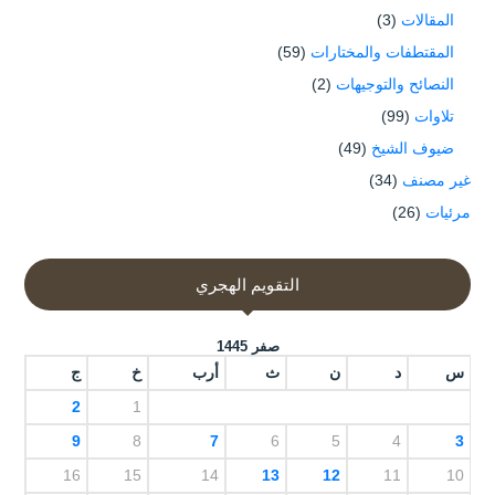
المقالات
(3)
المقتطفات والمختارات
(59)
النصائح والتوجيهات
(2)
تلاوات
(99)
ضيوف الشيخ
(49)
غير مصنف
(34)
مرئيات
(26)
التقويم الهجري
صفر 1445
س
د
ن
ث
أرب
خ
ج
2
1
9
8
7
6
5
4
3
16
15
14
13
12
11
10