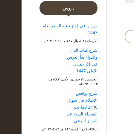
دروس
دروس في إجازة عيد الفطر لعام
1447
الأربعاء ۲۷ شوال ۱٤٤۷هـ ۱۵-٤-۲۰۲٦م
شرح كتاب الداء
والدواء بدأ الدرس
في 21 جمادى
الأولى 1447
الخميس ۲۲ جمادى الأولى ۱٤٤۷هـ
۱۳-۱۱-۲۰۲۵م
شرح نواقض
الإسلام في شوال
1446 لصاحب
الفضيلة الشيخ عبد
العزيز البرعي
الثلاثاء ۱ ذو القعدة ۱٤٤٦هـ ۲۹-٤-۲۰۲۵م