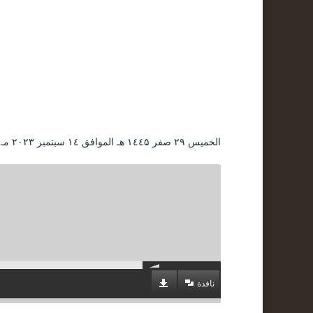
الخميس ۲۹ صفر ۱٤٤۵ هـ الموافق ۱٤ سبتمبر ۲۰۲۳ مـ |
نافذة