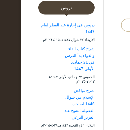
دروس
دروس في إجازة عيد الفطر لعام
1447
الأربعاء ۲۷ شوال ۱٤٤۷هـ ۱۵-٤-۲۰۲٦م
شرح كتاب الداء
والدواء بدأ الدرس
في 21 جمادى
الأولى 1447
الخميس ۲۲ جمادى الأولى ۱٤٤۷هـ
۱۳-۱۱-۲۰۲۵م
شرح نواقض
الإسلام في شوال
1446 لصاحب
الفضيلة الشيخ عبد
العزيز البرعي
الثلاثاء ۱ ذو القعدة ۱٤٤٦هـ ۲۹-٤-۲۰۲۵م