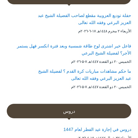
حفلة توديع العزوبية مقطع لصاحب الفضيلة الشيخ عبد
العزيز البرعي وفقه الله تعالى
الأربعاء ۲ محرم ۱٤٤۸هـ ۱۷-٦-۲۰۲٦م
فاعل خير اشترى لوح طاقة شمسية وبعد فترة انكسر فهل يستمر
الأجر؟ لفضيلة الشيخ البرعي
الخميس ۲۰ ذو القعدة ۱٤٤۷هـ ۷-۵-۲۰۲٦م
ما حكم مشاهدات مباريات كرة القدم ؟ لفضيلة الشيخ
عبد العزيز البرعي وفقه الله تعالى
الخميس ۲۰ ذو القعدة ۱٤٤۷هـ ۷-۵-۲۰۲٦م
دروس
دروس في إجازة عيد الفطر لعام 1447
الأربعاء ۲۷ شوال ۱٤٤۷هـ ۱۵-٤-۲۰۲٦م