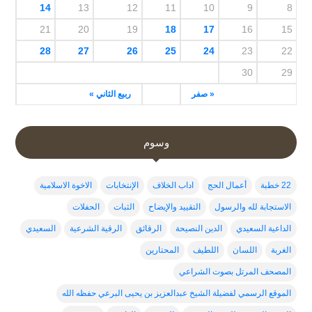
14
13
12
11
10
9
8
21
20
19
18
17
16
15
28
27
26
25
24
23
22
30
29
« صفر
ربيع الثاني »
وسوم
22 خطبة
أعمال الحج
اداب الخلاف
الإنتخابات
الاخوة الاسلامية
الاستجابة لله والرسول
التقييد والإيضاح
الثبات
الحفلات
الداعية السعيدي
الدين النصيحة
الرقائق
الرقية الشرعية
السعيدي
الغربة
اللسان
اللطيف
المحتارين
المصحف المرتل بصوت الشراعي
الموقع الرسمي لفضيلة الشيخ عبدالعزيز بن يحيى البرعي حفظه الله