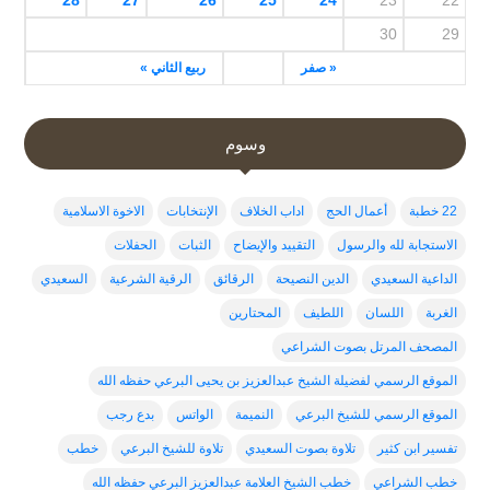
30
29
« صفر
ربيع الثاني »
وسوم
22 خطبة
أعمال الحج
اداب الخلاف
الإنتخابات
الاخوة الاسلامية
الاستجابة لله والرسول
التقييد والإيضاح
الثبات
الحفلات
الداعية السعيدي
الدين النصيحة
الرقائق
الرقية الشرعية
السعيدي
الغربة
اللسان
اللطيف
المحتارين
المصحف المرتل بصوت الشراعي
الموقع الرسمي لفضيلة الشيخ عبدالعزيز بن يحيى البرعي حفظه الله
الموقع الرسمي للشيخ البرعي
النميمة
الواتس
بدع رجب
تفسير ابن كثير
تلاوة بصوت السعيدي
تلاوة للشيخ البرعي
خطب
خطب الشراعي
خطب الشيخ العلامة عبدالعزيز البرعي حفظه الله