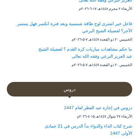
الأربعاء ۲ محرم ۱٤٤۸هـ ۱۷-٦-۲۰۲٦م
فاعل خير اشترى لوح طاقة شمسية وبعد فترة انكسر فهل يستمر
الأجر؟ لفضيلة الشيخ البرعي
الخميس ۲۰ ذو القعدة ۱٤٤۷هـ ۷-۵-۲۰۲٦م
ما حكم مشاهدات مباريات كرة القدم ؟ لفضيلة الشيخ
عبد العزيز البرعي وفقه الله تعالى
الخميس ۲۰ ذو القعدة ۱٤٤۷هـ ۷-۵-۲۰۲٦م
دروس
دروس في إجازة عيد الفطر لعام 1447
الأربعاء ۲۷ شوال ۱٤٤۷هـ ۱۵-٤-۲۰۲٦م
شرح كتاب الداء والدواء بدأ الدرس في 21 جمادى
الأولى 1447