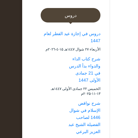
دروس
دروس في إجازة عيد الفطر لعام
1447
الأربعاء ۲۷ شوال ۱٤٤۷هـ ۱۵-٤-۲۰۲٦م
شرح كتاب الداء
والدواء بدأ الدرس
في 21 جمادى
الأولى 1447
الخميس ۲۲ جمادى الأولى ۱٤٤۷هـ
۱۳-۱۱-۲۰۲۵م
شرح نواقض
الإسلام في شوال
1446 لصاحب
الفضيلة الشيخ عبد
العزيز البرعي