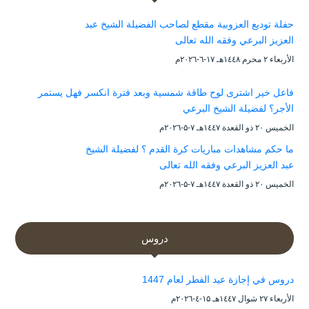
حفلة توديع العزوبية مقطع لصاحب الفضيلة الشيخ عبد
العزيز البرعي وفقه الله تعالى
الأربعاء ۲ محرم ۱٤٤۸هـ ۱۷-٦-۲۰۲٦م
فاعل خير اشترى لوح طاقة شمسية وبعد فترة انكسر فهل يستمر
الأجر؟ لفضيلة الشيخ البرعي
الخميس ۲۰ ذو القعدة ۱٤٤۷هـ ۷-۵-۲۰۲٦م
ما حكم مشاهدات مباريات كرة القدم ؟ لفضيلة الشيخ
عبد العزيز البرعي وفقه الله تعالى
الخميس ۲۰ ذو القعدة ۱٤٤۷هـ ۷-۵-۲۰۲٦م
دروس
دروس في إجازة عيد الفطر لعام 1447
الأربعاء ۲۷ شوال ۱٤٤۷هـ ۱۵-٤-۲۰۲٦م