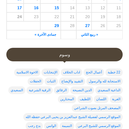
17
16
15
14
13
12
11
24
23
22
21
20
19
18
29
28
27
26
25
« ربيع الثاني
جمادى الآخرة »
وسوم
22 خطبة
أعمال الحج
اداب الخلاف
الإنتخابات
الاخوة الاسلامية
الاستجابة لله والرسول
التقييد والإيضاح
الثبات
الحفلات
الداعية السعيدي
الدين النصيحة
الرقائق
الرقية الشرعية
السعيدي
الغربة
اللسان
اللطيف
المحتارين
المصحف المرتل بصوت الشراعي
الموقع الرسمي لفضيلة الشيخ عبدالعزيز بن يحيى البرعي حفظه الله
الموقع الرسمي للشيخ البرعي
النميمة
الواتس
بدع رجب