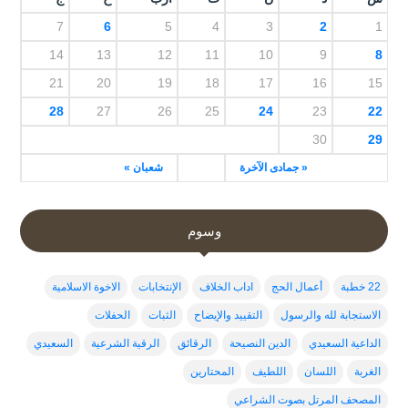
7
6
5
4
3
2
1
14
13
12
11
10
9
8
21
20
19
18
17
16
15
28
27
26
25
24
23
22
30
29
« جمادى الآخرة
شعبان »
وسوم
22 خطبة
أعمال الحج
اداب الخلاف
الإنتخابات
الاخوة الاسلامية
الاستجابة لله والرسول
التقييد والإيضاح
الثبات
الحفلات
الداعية السعيدي
الدين النصيحة
الرقائق
الرقية الشرعية
السعيدي
الغربة
اللسان
اللطيف
المحتارين
المصحف المرتل بصوت الشراعي