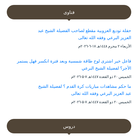
فتاوى
حفلة توديع العزوبية مقطع لصاحب الفضيلة الشيخ عبد
العزيز البرعي وفقه الله تعالى
الأربعاء ۲ محرم ۱٤٤۸هـ ۱۷-٦-۲۰۲٦م
فاعل خير اشترى لوح طاقة شمسية وبعد فترة انكسر فهل يستمر
الأجر؟ لفضيلة الشيخ البرعي
الخميس ۲۰ ذو القعدة ۱٤٤۷هـ ۷-۵-۲۰۲٦م
ما حكم مشاهدات مباريات كرة القدم ؟ لفضيلة الشيخ
عبد العزيز البرعي وفقه الله تعالى
الخميس ۲۰ ذو القعدة ۱٤٤۷هـ ۷-۵-۲۰۲٦م
دروس