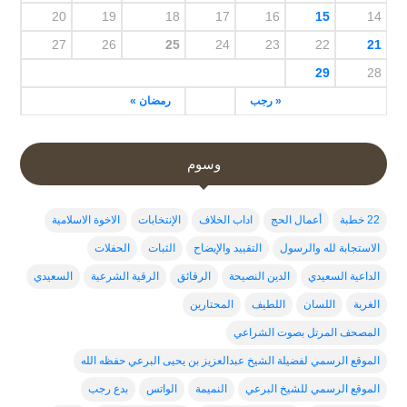
20
19
18
17
16
15
14
27
26
25
24
23
22
21
29
28
« رجب
رمضان »
وسوم
22 خطبة
أعمال الحج
اداب الخلاف
الإنتخابات
الاخوة الاسلامية
الاستجابة لله والرسول
التقييد والإيضاح
الثبات
الحفلات
الداعية السعيدي
الدين النصيحة
الرقائق
الرقية الشرعية
السعيدي
الغربة
اللسان
اللطيف
المحتارين
المصحف المرتل بصوت الشراعي
الموقع الرسمي لفضيلة الشيخ عبدالعزيز بن يحيى البرعي حفظه الله
الموقع الرسمي للشيخ البرعي
النميمة
الواتس
بدع رجب