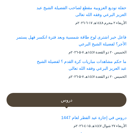
حفلة توديع العزوبية مقطع لصاحب الفضيلة الشيخ عبد
العزيز البرعي وفقه الله تعالى
الأربعاء ۲ محرم ۱٤٤۸هـ ۱۷-٦-۲۰۲٦م
فاعل خير اشترى لوح طاقة شمسية وبعد فترة انكسر فهل يستمر
الأجر؟ لفضيلة الشيخ البرعي
الخميس ۲۰ ذو القعدة ۱٤٤۷هـ ۷-۵-۲۰۲٦م
ما حكم مشاهدات مباريات كرة القدم ؟ لفضيلة الشيخ
عبد العزيز البرعي وفقه الله تعالى
الخميس ۲۰ ذو القعدة ۱٤٤۷هـ ۷-۵-۲۰۲٦م
دروس
دروس في إجازة عيد الفطر لعام 1447
الأربعاء ۲۷ شوال ۱٤٤۷هـ ۱۵-٤-۲۰۲٦م