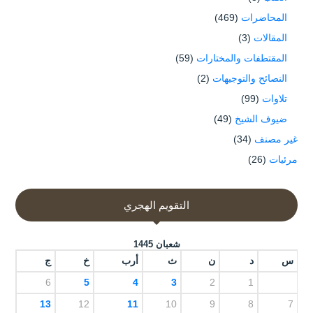
المحاضرات
(469)
المقالات
(3)
المقتطفات والمختارات
(59)
النصائح والتوجيهات
(2)
تلاوات
(99)
ضيوف الشيخ
(49)
غير مصنف
(34)
مرئيات
(26)
التقويم الهجري
شعبان 1445
س
د
ن
ث
أرب
خ
ج
6
5
4
3
2
1
13
12
11
10
9
8
7