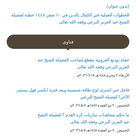
(بدون عنوان)
الخطوات العملية في الكمال بالدين في ١٠ صفر ١٤٤٨ خطبة لفضيلة
الشيخ عبد العزيز البرعي وفقه الله تعالى
فتاوى
حفلة توديع العزوبية مقطع لصاحب الفضيلة الشيخ عبد
العزيز البرعي وفقه الله تعالى
الأربعاء ۲ محرم ۱٤٤۸هـ ۱۷-٦-۲۰۲٦م
فاعل خير اشترى لوح طاقة شمسية وبعد فترة انكسر فهل يستمر
الأجر؟ لفضيلة الشيخ البرعي
الخميس ۲۰ ذو القعدة ۱٤٤۷هـ ۷-۵-۲۰۲٦م
ما حكم مشاهدات مباريات كرة القدم ؟ لفضيلة الشيخ
عبد العزيز البرعي وفقه الله تعالى
الخميس ۲۰ ذو القعدة ۱٤٤۷هـ ۷-۵-۲۰۲٦م