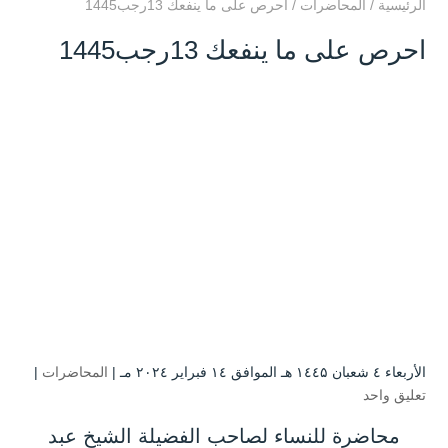
الرئيسية
/
المحاضرات
/
احرص على ما ينفعك 13رجب1445
احرص على ما ينفعك 13رجب1445
الأربعاء ٤ شعبان ۱٤٤۵ هـ الموافق ۱٤ فبراير ۲۰۲٤ مـ |
المحاضرات
|
تعليق واحد
محاضرة للنساء لصاحب الفضيلة الشيخ عبد