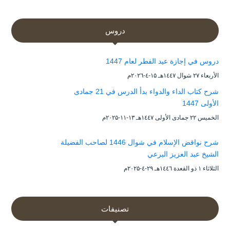
دروس
دروس في إجازة عيد الفطر لعام 1447
الأربعاء ۲۷ شوال ۱٤٤۷هـ ۱۵-٤-۲۰۲٦م
شرح كتاب الداء والدواء بدأ الدرس في 21 جمادى
الأولى 1447
الخميس ۲۲ جمادى الأولى ۱٤٤۷هـ ۱۳-۱۱-۲۰۲۵م
شرح نواقض الإسلام في شوال 1446 لصاحب الفضيلة
الشيخ عبد العزيز البرعي
الثلاثاء ۱ ذو القعدة ۱٤٤٦هـ ۲۹-٤-۲۰۲۵م
تصنيفات