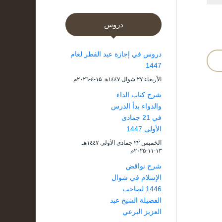
دروس
دروس في إجازة عيد الفطر لعام
1447
الأربعاء ۲۷ شوال ۱٤٤۷هـ ۱۵-٤-۲۰۲٦م
شرح كتاب الداء
والدواء بدأ الدرس
في 21 جمادى
الأولى 1447
الخميس ۲۲ جمادى الأولى ۱٤٤۷هـ
۱۳-۱۱-۲۰۲۵م
شرح نواقض
الإسلام في شوال
1446 لصاحب
الفضيلة الشيخ عبد
العزيز البرعي