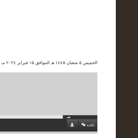
الخميس ۵ شعبان ۱٤٤۵ هـ الموافق ۱۵ فبراير ۲۰۲٤ مـ |
نافذة