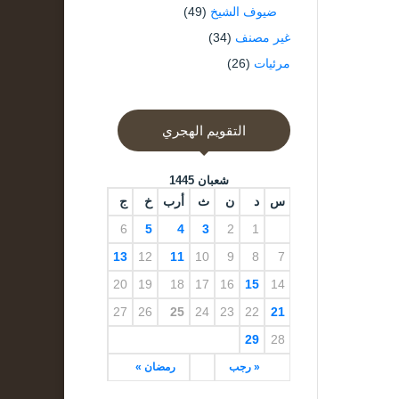
ضيوف الشيخ
(49)
غير مصنف
(34)
مرئيات
(26)
التقويم الهجري
شعبان 1445
س
د
ن
ث
أرب
خ
ج
6
5
4
3
2
1
13
12
11
10
9
8
7
20
19
18
17
16
15
14
27
26
25
24
23
22
21
29
28
« رجب
رمضان »