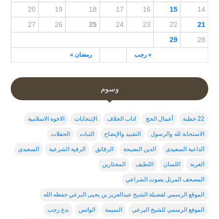
20
19
18
17
16
15
14
27
26
25
24
23
22
21
29
28
« رجب
رمضان »
وسوم
22 خطبة
أعمال الحج
اداب الخلاف
الإنتخابات
الاخوة الاسلامية
الاستجابة لله والرسول
التقييد والإيضاح
الثبات
الحفلات
الداعية السعيدي
الدين النصيحة
الرقائق
الرقية الشرعية
السعيدي
الغربة
اللسان
اللطيف
المحتارين
المصحف المرتل بصوت الشراعي
الموقع الرسمي لفضيلة الشيخ عبدالعزيز بن يحيى البرعي حفظه الله
الموقع الرسمي للشيخ البرعي
النميمة
الواتس
بدع رجب