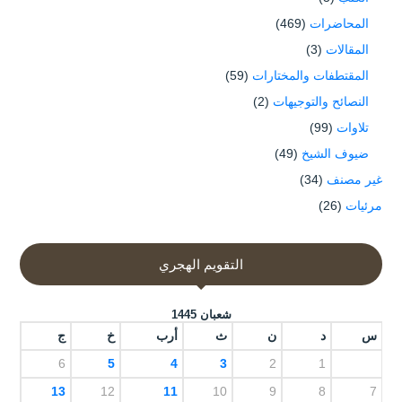
المحاضرات
(469)
المقالات
(3)
المقتطفات والمختارات
(59)
النصائح والتوجيهات
(2)
تلاوات
(99)
ضيوف الشيخ
(49)
غير مصنف
(34)
مرئيات
(26)
التقويم الهجري
شعبان 1445
س
د
ن
ث
أرب
خ
ج
6
5
4
3
2
1
13
12
11
10
9
8
7