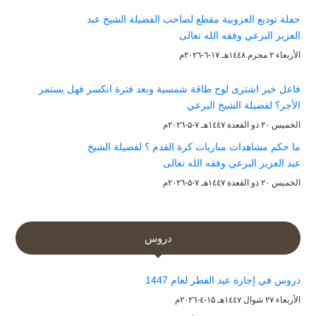
حفلة توديع العزوبية مقطع لصاحب الفضيلة الشيخ عبد
العزيز البرعي وفقه الله تعالى
الأربعاء ۲ محرم ۱٤٤۸هـ ۱۷-٦-۲۰۲٦م
فاعل خير اشترى لوح طاقة شمسية وبعد فترة انكسر فهل يستمر
الأجر؟ لفضيلة الشيخ البرعي
الخميس ۲۰ ذو القعدة ۱٤٤۷هـ ۷-۵-۲۰۲٦م
ما حكم مشاهدات مباريات كرة القدم ؟ لفضيلة الشيخ
عبد العزيز البرعي وفقه الله تعالى
الخميس ۲۰ ذو القعدة ۱٤٤۷هـ ۷-۵-۲۰۲٦م
دروس
دروس في إجازة عيد الفطر لعام 1447
الأربعاء ۲۷ شوال ۱٤٤۷هـ ۱۵-٤-۲۰۲٦م